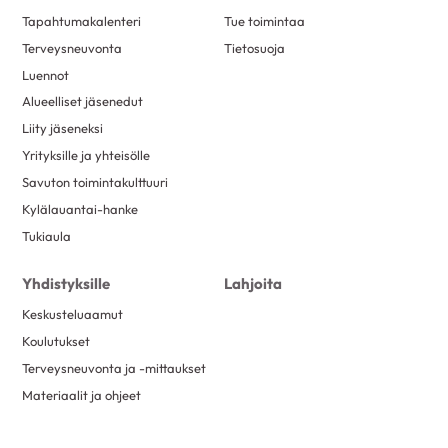
Tapahtumakalenteri
Tue toimintaa
Terveysneuvonta
Tietosuoja
Luennot
Alueelliset jäsenedut
Liity jäseneksi
Yrityksille ja yhteisölle
Savuton toimintakulttuuri
Kylälauantai-hanke
Tukiaula
Yhdistyksille
Lahjoita
Keskusteluaamut
Koulutukset
Terveysneuvonta ja -mittaukset
Materiaalit ja ohjeet