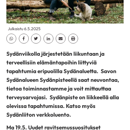
Julkaistu 6.5.2025
Jaa Whatsapp
Jaa Facebook
Jaa Twitter
Jaa Linkedin
Jaa Email
Jaa Print
Sydänviikolla järjestetään liikuntaan ja
terveellisiin elämäntapoihin liittyviä
tapahtumia eripuolilla Sydänaluetta. Savon
Sydänalueen
Sydänpisteellä saat neuvontaa,
tietoa toiminnastamme ja voit mittauttaa
terveysarvojasi
.
Sydänpiste on liikkeellä alla
olevissa tapahtumissa. Katso myös
Sydänliiton verkkoluento.
Ma 19.5. Uudet ravitsemussuositukset