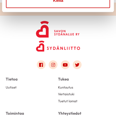
Kiellä
Link to facebook
Link to instagram
Link to youtube
Link to twitter
Tietoa
Tukea
Uutiset
Kuntoutus
Vertaistuki
Tuetut lomat
Toimintaa
Yhteystiedot