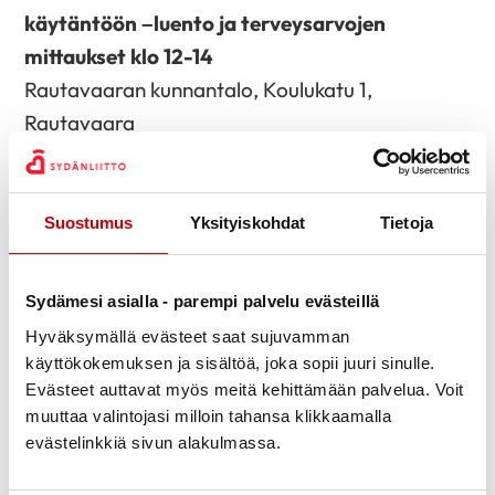
käytäntöön –luento ja terveysarvojen
mittaukset klo 12-14
Rautavaaran kunnantalo, Koulukatu 1,
Rautavaara
Ti 20.5. Kauppakeskus Apaja klo 10–12
Terveysarvojen mittaukset ja neuvontaa. Apajan
Suostumus
Yksityiskohdat
Tietoja
alatori, Kauppakatu 45, Kuopio.
Ti 20.5. Yhdessä liikkuen hyvää sydämelle –
Sydämesi asialla - parempi palvelu evästeillä
Sydänliiton verkkoluento klo 18
Hyväksymällä evästeet saat sujuvamman
Ilmoittautuminen osoitteessa
käyttökokemuksen ja sisältöä, joka sopii juuri sinulle.
https://sydan.fi/verkkoluennot
Evästeet auttavat myös meitä kehittämään palvelua. Voit
muuttaa valintojasi milloin tahansa klikkaamalla
Ke 21.5. Itä-Suomen yliopiston apteekki klo
evästelinkkiä sivun alakulmassa.
10–15