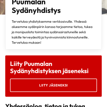
Puumalan
Sydänyhdistys
Tervetuloa yhdistyksemme verkkosivuille. Yhdessä
alueemme sydänpiirin kanssa tarjoamme tietoa, tukea
ja monipuolista toimintaa sydänsairastuneille sekä
kaikille terveydestä ja hyvinvoinnista kiinnostuneille.
Tervetuloa mukaan!
Liity Puumalan
Sydänyhdistyksen jäseneksi
LIITY JÄSENEKSI
Yhdessäoloa, tietoa ja tukea