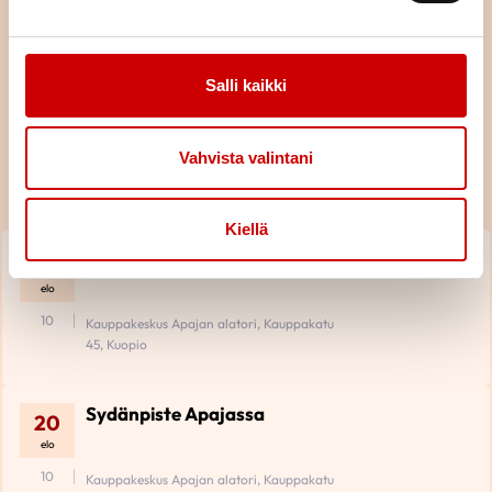
Salli kaikki
Tulevat tapahtumat
Vahvista valintani
Piiri
KAIKKI TAPAHTUMAT
Kiellä
Sydänpiste Apajassa
18
elo
10
Kauppakeskus Apajan alatori, Kauppakatu
45, Kuopio
Sydänpiste Apajassa
20
elo
10
Kauppakeskus Apajan alatori, Kauppakatu