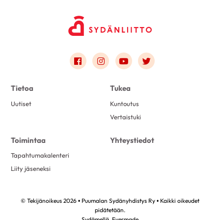
Link to facebook
Link to instagram
Link to youtube
Link to twitter
Tietoa
Tukea
Uutiset
Kuntoutus
Vertaistuki
Toimintaa
Yhteystiedot
Tapahtumakalenteri
Liity jäseneksi
© Tekijänoikeus 2026 • Puumalan Sydänyhdistys Ry • Kaikki oikeudet
pidätetään.
Sydämellä,
Evermade