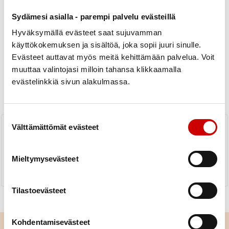
Sydämesi asialla - parempi palvelu evästeillä
Hyväksymällä evästeet saat sujuvamman
käyttökokemuksen ja sisältöä, joka sopii juuri sinulle.
Evästeet auttavat myös meitä kehittämään palvelua. Voit
Uutiset
muuttaa valintojasi milloin tahansa klikkaamalla
evästelinkkiä sivun alakulmassa.
KAIKKI UUTISET
Yhdistys
Piiri
Suostumuksen valinta
#100kulttuuritapahtumaa
Välttämättömät evästeet
LUE UUTINEN
Mieltymysevästeet
Tilastoevästeet
Kohdentamisevästeet