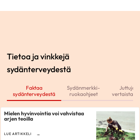
Tietoa ja vinkkejä
sydänterveydestä
Faktaa
Sydänmerkki-
Juttuja j
sydänterveydestä
ruokaohjeet
vertaistarin
Mielen hyvinvointia voi vahvistaa
arjen teoilla
LUE ARTIKKELI