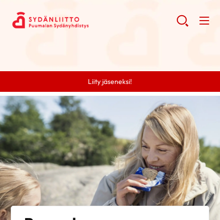
Liity jäseneksi!