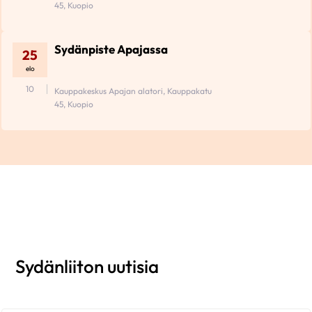
45, Kuopio
Sydänpiste Apajassa
25
elo
10
Kauppakeskus Apajan alatori, Kauppakatu
45, Kuopio
Sydänliiton uutisia