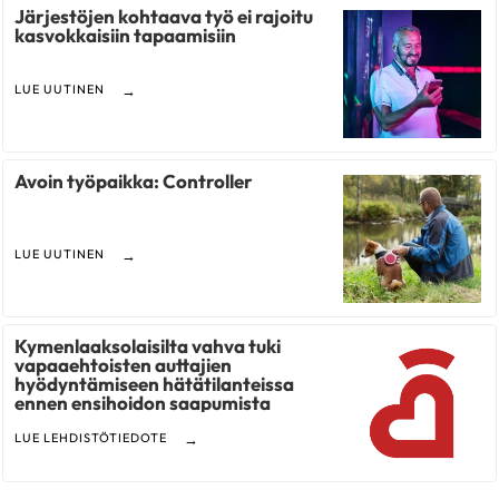
Järjestöjen kohtaava työ ei rajoitu
kasvokkaisiin tapaamisiin
LUE UUTINEN
Avoin työpaikka: Controller
LUE UUTINEN
Kymenlaaksolaisilta vahva tuki
vapaaehtoisten auttajien
hyödyntämiseen hätätilanteissa
ennen ensihoidon saapumista
LUE LEHDISTÖTIEDOTE