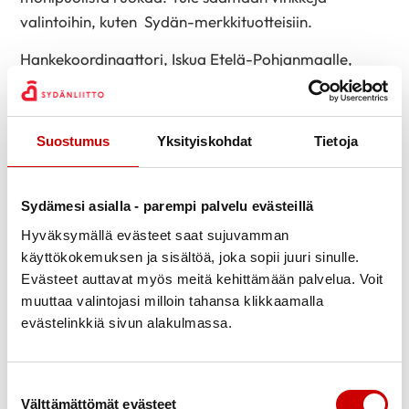
valintoihin, kuten Sydän-merkkituotteisiin.
Hankekoordinaattori, Iskua Etelä-Pohjanmaalle,
Vapaaehtoistoiminnan kehittäjä, Sydän Suomen alue
ry Anne Kettula on paikalla perjantaina ja lauantaina.
Suostumus
Yksityiskohdat
Tietoja
Anne esittelee Sydäniskurilaitetta ja opastaa sen
käyttöä elvytystilanteessa. Jokainen voi kokeilla
elvyttämistä Anne-nuken kanssa ja käyttää siinä
Sydämesi asialla - parempi palvelu evästeillä
sydäniskuria mukana. Anne ohjeistaa myös
Hyväksymällä evästeet saat sujuvamman
lataamaan 112 Suomi sovelluksen kännykkääsi.
käyttökokemuksen ja sisältöä, joka sopii juuri sinulle.
Evästeet auttavat myös meitä kehittämään palvelua. Voit
Eteisvärinä on yleistynyt sydämen rytmihäiriö.
muuttaa valintojasi milloin tahansa klikkaamalla
Esittelypöydässämme voi koko viikonlopun ajan
evästelinkkiä sivun alakulmassa.
käydä tutustumassa pulssikäsi –erikoislaitteeseen,
johon on ohjelmoitu sydämen epärytminä
eteisvärinä. Opastamme tunnustelemaan omaa
Suostumuksen valinta
sykettä ja vertaamaan sitä epärytmissä olevaan
Välttämättömät evästeet