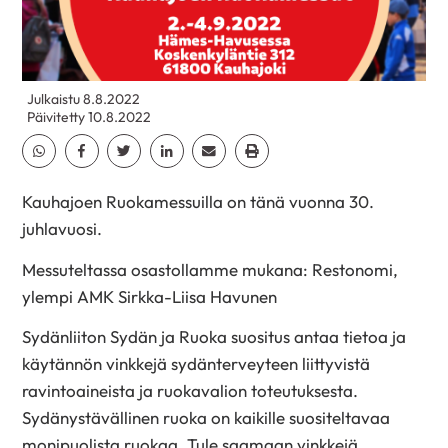
Julkaistu 8.8.2022
Päivitetty 10.8.2022
Jaa Whatsapp
Jaa Facebook
Jaa Twitter
Jaa Linkedin
Jaa Email
Jaa Print
Kauhajoen Ruokamessuilla on tänä vuonna 30.
juhlavuosi.
Messuteltassa osastollamme mukana: Restonomi,
ylempi AMK Sirkka-Liisa Havunen
Sydänliiton Sydän ja Ruoka suositus antaa tietoa ja
käytännön vinkkejä sydänterveyteen liittyvistä
ravintoaineista ja ruokavalion toteutuksesta.
Sydänystävällinen ruoka on kaikille suositeltavaa
monipuolista ruokaa. Tule saamaan vinkkejä