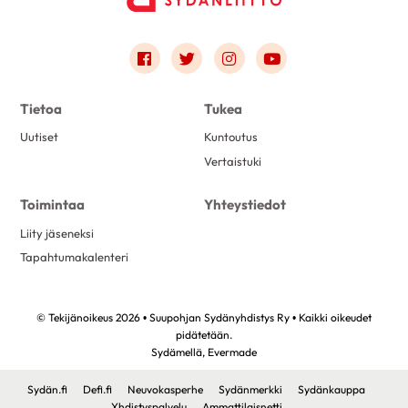
Link to facebook
Link to twitter
Link to instagram
Link to youtube
Tietoa
Tukea
Uutiset
Kuntoutus
Vertaistuki
Toimintaa
Yhteystiedot
Liity jäseneksi
Tapahtumakalenteri
© Tekijänoikeus 2026 • Suupohjan Sydänyhdistys Ry • Kaikki oikeudet
pidätetään.
Sydämellä,
Evermade
Sydän.fi
Defi.fi
Neuvokasperhe
Sydänmerkki
Sydänkauppa
Yhdistyspalvelu
Ammattilaisnetti