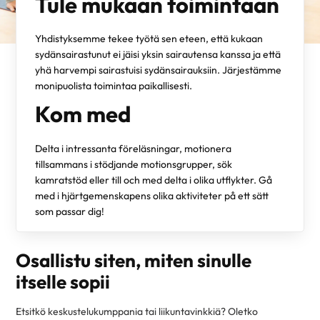
Tule mukaan toimintaan
Yhdistyksemme tekee työtä sen eteen, että kukaan
sydänsairastunut ei jäisi yksin sairautensa kanssa ja että
yhä harvempi sairastuisi sydänsairauksiin. Järjestämme
monipuolista toimintaa paikallisesti.
Kom med
Delta i intressanta föreläsningar, motionera
tillsammans i stödjande motionsgrupper, sök
kamratstöd eller till och med delta i olika utflykter. Gå
med i hjärtgemenskapens olika aktiviteter på ett sätt
som passar dig!
Osallistu siten, miten sinulle
itselle sopii
Etsitkö keskustelukumppania tai liikuntavinkkiä? Oletko