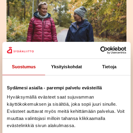
Liity jäseneksi
Suostumus
Yksityiskohdat
Tietoja
Jäsenenä olet osa suurta sydänyhteisöä. Jäsenenä tuet
paikallista, alueellista ja valtakunnallista sydäntyötä.
Sydämesi asialla - parempi palvelu evästeillä
Järjestämme yhdessä alueemme piirin kanssa toimintaa,
Hyväksymällä evästeet saat sujuvamman
tarjoamme mahdollisuuden kokemusten jakamiseen sekä
käyttökokemuksen ja sisältöä, joka sopii juuri sinulle.
annamme vertaistukea. Liittymällä jäseneksi saat neljä kertaa
Evästeet auttavat myös meitä kehittämään palvelua. Voit
vuodessa ilmestyvän laadukkaan Sydän-lehden, joka tarjoaa
muuttaa valintojasi milloin tahansa klikkaamalla
ajankohtaista tietoa sydänterveydestä.
evästelinkkiä sivun alakulmassa.