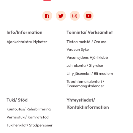
Link to facebook
Link to twitter
Link to instagram
Link to youtube
Info/Information
Toiminta/ Verksamhet
Ajankohtaista/ Nyheter
Tietoa meistä / Om oss
Vaasan Syke
Vasanejdens Hjärtklubb
Johtokunta / Styrelse
Liity jäseneksi / Bli medlem
Tapahtumakalenteri /
Evenemangskalender
Tuki/ Stöd
Yhteystiedot/
Kontaktinformation
Kuntoutus/ Rehabilitering
Vertaistuki/ Kamratstöd
Tukihenkilöt/ Stödpersoner