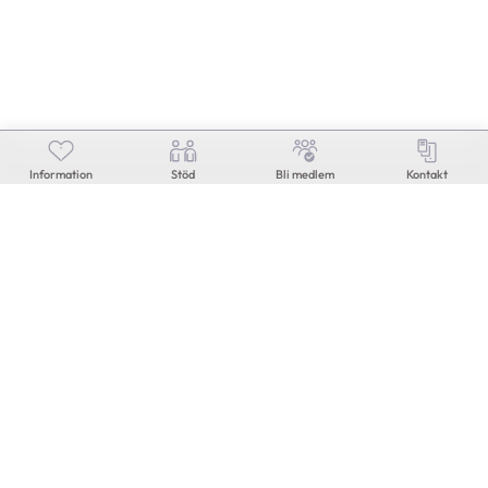
Tahdistin
Ulla
70-vuotias
|
Mikkeli
Information
Stöd
Bli medlem
Kontakt
JAG KOMMER ATT DISKUTERA ÄMNEN
Synnynnäinen sydänvika
Anni
90-vuotias
|
Siilinjärvi
JAG KOMMER ATT DISKUTERA ÄMNEN
Rytmihäiriöt
|
Vajaatoiminta