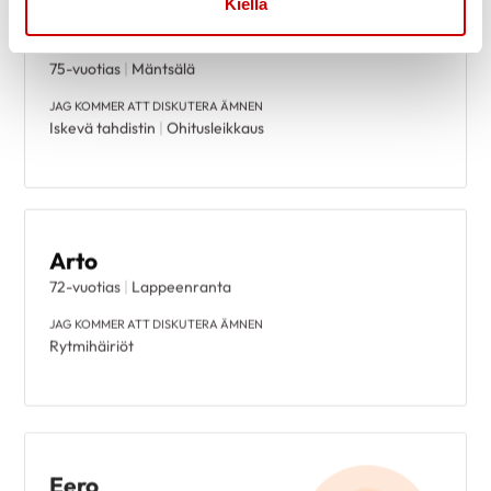
Kiellä
Raimo
75-vuotias
|
Mäntsälä
Rensa valen
JAG KOMMER ATT DISKUTERA ÄMNEN
Iskevä tahdistin
|
Ohitusleikkaus
Arto
72-vuotias
|
Lappeenranta
JAG KOMMER ATT DISKUTERA ÄMNEN
Rytmihäiriöt
Eero