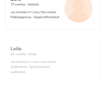
77-vuotias
|
Helsinki
JAG KOMMER ATT DISKUTERA ÄMNEN
Pallolaajennus
|
Sepelvaltimotauti
Leila
63-vuotias
|
Ulvila
JAG KOMMER ATT DISKUTERA ÄMNEN
Sydänsiirto
|
Synnynnäinen
sydänvika
Pirjo
76-vuotias
|
Pori
JAG KOMMER ATT DISKUTERA ÄMNEN
Eteisvärinä
|
Sepelvaltimotauti
|