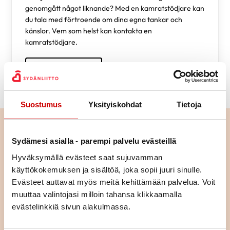
genomgått något liknande? Med en kamratstödjare kan
du tala med förtroende om dina egna tankar och
känslor. Vem som helst kan kontakta en
kamratstödjare.
LÄS MER HÄR
Suostumus
Yksityiskohdat
Tietoja
Kamratstöd-person -sökning på
Sydämesi asialla - parempi palvelu evästeillä
fisnka
Hyväksymällä evästeet saat sujuvamman
käyttökokemuksen ja sisältöä, joka sopii juuri sinulle.
Kamratstöd-person -sökning kan du hitta en utbildad
Evästeet auttavat myös meitä kehittämään palvelua. Voit
kamratstöd person nära eller långt. Använd sökfunktionen för
muuttaa valintojasi milloin tahansa klikkaamalla
att hitta rätt kamratstöd-person för dig. Utan sökkriterier
evästelinkkiä sivun alakulmassa.
kommer du att se alla kamratstöd-personer. Du kan också
ansöka om en stödperson med endast ett kriterium, t.ex. ålder