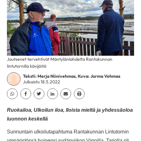
Joutsenet tervehtivät Mäntylänlahdelta Rantakunnan
lintutornilla kävijöitä
Teksti: Merja Niinivehmas, Kuva: Jorma Vehmas
Julkaistu 18.5.2022
Jaa Whatsapp
Jaa Facebook
Jaa Twitter
Jaa Linkedin
Jaa Email
Jaa Print
Ruokailoa, Ulkoilun iloa, Iloista mieltä ja yhdessäoloa
luonnon keskellä
Sunnuntain ulkoilutapahtuma Rantakunnan Lintutornin
ympäristössä huipensi sydänviikon Virroilla. Tarjolla oli