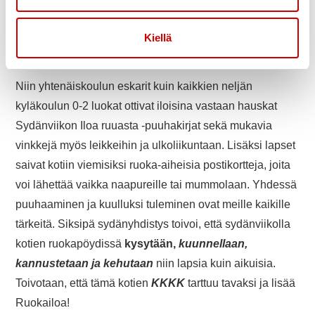
pituutta oli mahdollista säätää kunnon ja voimien
Kiellä
mukaan. Seuraava sydänlenkki päätettiin suunnata
Myllyojan maastoon.
Niin yhtenäiskoulun eskarit kuin kaikkien neljän
kyläkoulun 0-2 luokat ottivat iloisina vastaan hauskat
Sydänviikon Iloa ruuasta -puuhakirjat sekä mukavia
vinkkejä myös leikkeihin ja ulkoliikuntaan. Lisäksi lapset
saivat kotiin viemisiksi ruoka-aiheisia postikortteja, joita
voi lähettää vaikka naapureille tai mummolaan. Yhdessä
puuhaaminen ja kuulluksi tuleminen ovat meille kaikille
tärkeitä. Siksipä sydänyhdistys toivoi, että sydänviikolla
kotien ruokapöydissä
kysytään,
kuunnellaan,
kannustetaan ja kehutaan
niin lapsia kuin aikuisia.
Toivotaan, että tämä kotien
KKKK
tarttuu tavaksi ja lisää
Ruokailoa!