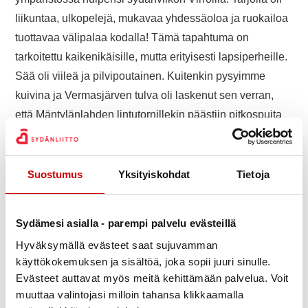
liikuntaa, ulkopelejä, mukavaa yhdessäoloa ja ruokailoa
tuottavaa välipalaa kodalla! Tämä tapahtuma on
tarkoitettu kaikenikäisille, mutta erityisesti lapsiperheille.
Sää oli viileä ja pilvipoutainen. Kuitenkin pysyimme
kuivina ja Vermasjärven tulva oli laskenut sen verran,
että Mäntylänlahden lintutornillekin päästiin pitkospuita
pitkin kuivin jaloin. Järveltä satapäinen joutsenten joukko
tervehti kuuluvasti kävijöitä. Pienenpiäkin vesilintuja
saattoi tornista bongata.
Suostumus
Yksityiskohdat
Tietoja
Kaunis luonto ja mukava yhdessäolo lämmitti mieltä.
Virtain metsästysseuran pirtin pihapiirissä kodan tulilla
Sydämesi asialla - parempi palvelu evästeillä
oli hyvä lämmitellä ja nauttia ruokailoa tuottavista
Hyväksymällä evästeet saat sujuvamman
tarjoiluista. Pihapiirissä oli mahdollisuus kokeilla
käyttökokemuksen ja sisältöä, joka sopii juuri sinulle.
Evästeet auttavat myös meitä kehittämään palvelua. Voit
kävynheittoa, frisbee-kiekkojen heittoa koreihin ja
muuttaa valintojasi milloin tahansa klikkaamalla
mölkkyä. Muistipelissä vatien alta löytyi niin monenlaisia