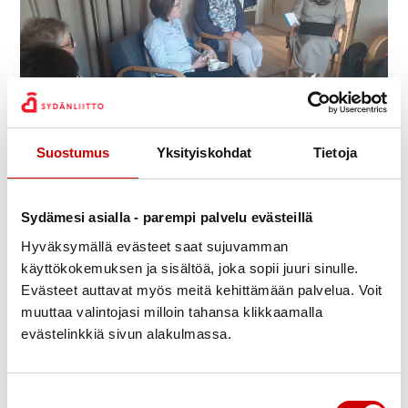
Suostumus
Yksityiskohdat
Tietoja
Julkaistu 1.9.2022
Jaa Whatsapp
Jaa Facebook
Jaa Twitter
Jaa Linkedin
Jaa Email
Jaa Print
Sydämesi asialla - parempi palvelu evästeillä
Virtain Seudun Sydänyhdistyksen hallitus kokoontui
Hyväksymällä evästeet saat sujuvamman
elokuisena iltana Suomen Sydänalueen olkkarissa
käyttökokemuksen ja sisältöä, joka sopii juuri sinulle.
toiminnanjohtaja Ulla Haralan vieraana.
Evästeet auttavat myös meitä kehittämään palvelua. Voit
Keskustelimme tapaamisessa monista tärkeistä
muuttaa valintojasi milloin tahansa klikkaamalla
evästelinkkiä sivun alakulmassa.
yhdistyksen hallintoon, talouteen ja elinvoimaisuutta
lisäävään toimintaan liittyvistä asioista.
Suostumuksen valinta
Hallituksen edustajilla oli ilo tutustua paikan paikan