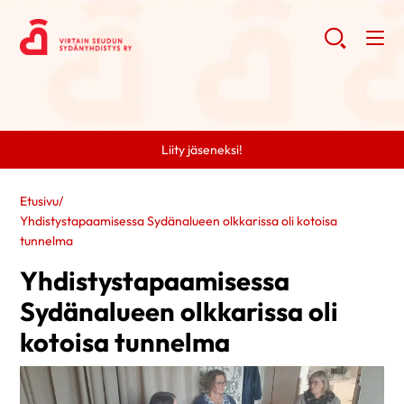
Liity jäseneksi!
Etusivu
/
Yhdistystapaamisessa Sydänalueen olkkarissa oli kotoisa
tunnelma
Yhdistystapaamisessa
Sydänalueen olkkarissa oli
kotoisa tunnelma