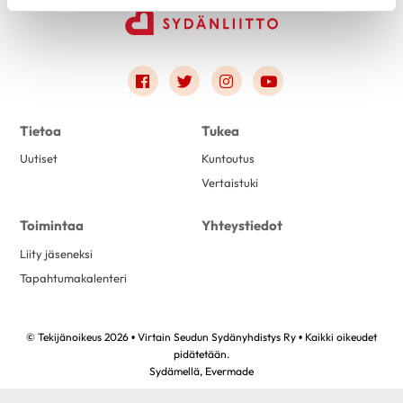
Link to facebook
Link to twitter
Link to instagram
Link to youtube
Tietoa
Tukea
Uutiset
Kuntoutus
Vertaistuki
Toimintaa
Yhteystiedot
Liity jäseneksi
Tapahtumakalenteri
© Tekijänoikeus 2026 • Virtain Seudun Sydänyhdistys Ry • Kaikki oikeudet
pidätetään.
Sydämellä,
Evermade