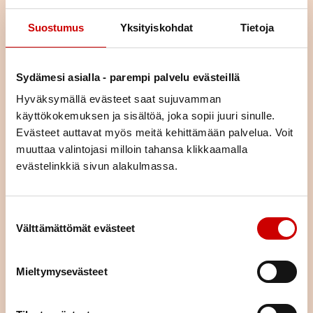
Suostumus
Yksityiskohdat
Tietoja
Sydämesi asialla - parempi palvelu evästeillä
Hyväksymällä evästeet saat sujuvamman
käyttökokemuksen ja sisältöä, joka sopii juuri sinulle.
Evästeet auttavat myös meitä kehittämään palvelua. Voit
Liity jäseneksi
muuttaa valintojasi milloin tahansa klikkaamalla
evästelinkkiä sivun alakulmassa.
Jäsenenä olet osa suurta sydänyhteisöä. Jäsenenä tuet
paikallista, alueellista ja valtakunnallista sydäntyötä.
Järjestämme yhdessä alueemme piirin kanssa toimintaa,
Suostumuksen valinta
tarjoamme mahdollisuuden kokemusten jakamiseen sekä
Välttämättömät evästeet
annamme vertaistukea. Liittymällä jäseneksi saat neljä kertaa
vuodessa ilmestyvän laadukkaan Sydän-lehden, joka tarjoaa
ajankohtaista tietoa sydänterveydestä.
Mieltymysevästeet
LIITY JÄSENEKSI