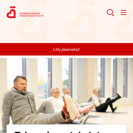
Liity jäseneksi!