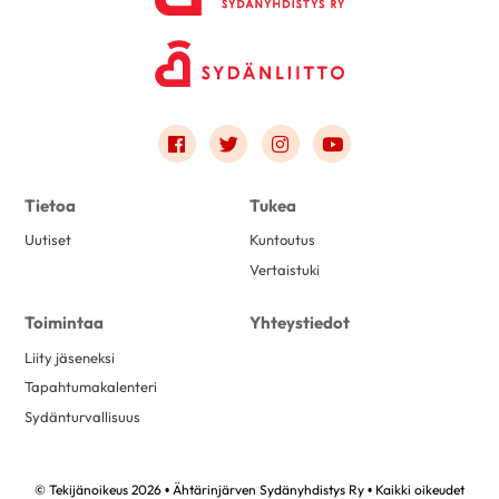
Link to facebook
Link to twitter
Link to instagram
Link to youtube
Tietoa
Tukea
Uutiset
Kuntoutus
Vertaistuki
Toimintaa
Yhteystiedot
Liity jäseneksi
Tapahtumakalenteri
Sydänturvallisuus
© Tekijänoikeus 2026 • Ähtärinjärven Sydänyhdistys Ry • Kaikki oikeudet