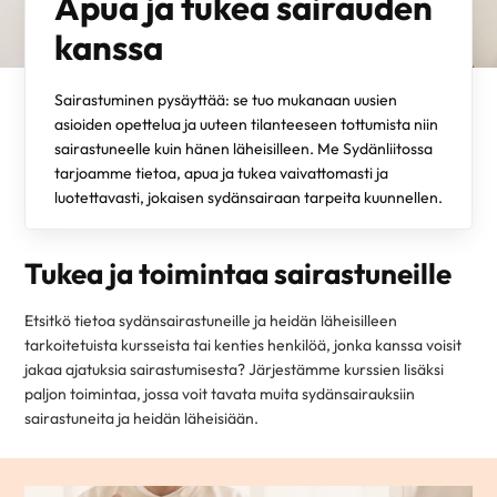
Apua ja tukea sairauden
kanssa
Sairastuminen pysäyttää: se tuo mukanaan uusien
asioiden opettelua ja uuteen tilanteeseen tottumista niin
sairastuneelle kuin hänen läheisilleen. Me Sydänliitossa
tarjoamme tietoa, apua ja tukea vaivattomasti ja
luotettavasti, jokaisen sydänsairaan tarpeita kuunnellen.
Tukea ja toimintaa sairastuneille
Etsitkö tietoa sydänsairastuneille ja heidän läheisilleen
tarkoitetuista kursseista tai kenties henkilöä, jonka kanssa voisit
jakaa ajatuksia sairastumisesta? Järjestämme kurssien lisäksi
paljon toimintaa, jossa voit tavata muita sydänsairauksiin
sairastuneita ja heidän läheisiään.