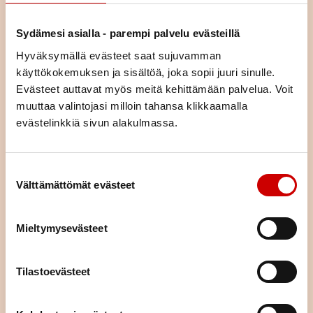
asiaa (esim. liikunta, ravitsemus, mielenhyvinvointi tai parisuhde).
Voit tulla kurssille yksin tai yhdessä puolisosi tai läheisesi kanssa.
Sydämesi asialla - parempi palvelu evästeillä
Kurssimme ovat osallistujille maksuttomia. Voit hakeutua kaikille
kursseille asuinpaikastasi riippumatta.
Hyväksymällä evästeet saat sujuvamman
käyttökokemuksen ja sisältöä, joka sopii juuri sinulle.
Evästeet auttavat myös meitä kehittämään palvelua. Voit
KURSSIKALENTERI
muuttaa valintojasi milloin tahansa klikkaamalla
evästelinkkiä sivun alakulmassa.
Suostumuksen valinta
Välttämättömät evästeet
Mieltymysevästeet
Tilastoevästeet