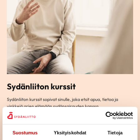
Sydänliiton kurssit
Sydänliiton kurssit sopivat sinulle, joka etsit apua, tietoa ja
vinkkejä arjen elämään sydänsairauden kanssa.
Ryhmämuotoisilla kursseillamme pääset tapaamaan toisia
samassa elämäntilanteessa olevia ja jakamaan kokemuksia
yhdessä tekemisen ja oppimisen kautta.
Suostumus
Yksityiskohdat
Tietoja
Osa kursseista on teemallisia kursseja, joissa käsitellään yhtä