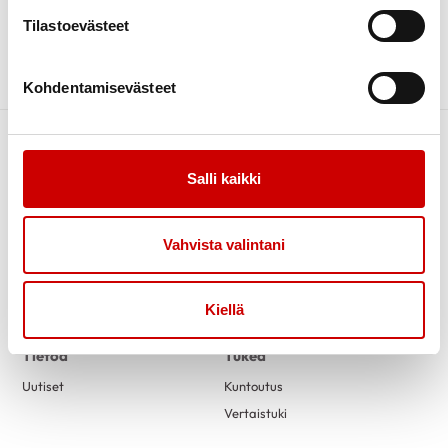
Tilastoevästeet
TAPAHTUMAT
Kohdentamisevästeet
Salli kaikki
Vahvista valintani
Link to facebook
Link to twitter
Link to instagram
Link to youtube
Kiellä
Tietoa
Tukea
Uutiset
Kuntoutus
Vertaistuki