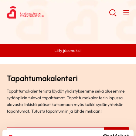
Liity jäseneksi!
Tapahtumakalenteri
Tapahtumakalenterista löydät yhdistyksemme sekä alueemme
sydänpiirin tulevat tapahtumat. Tapahtumakalenterin lopussa
olevasta linkistä pääset katsomaan myös kaikki sydänyhteisön
tapahtumat. Tutustu tapahtumiin ja lähde mukaan!
Hae