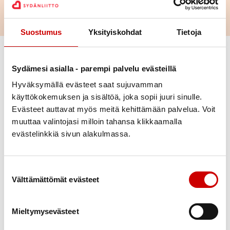
Suostumus
Yksityiskohdat
Tietoja
Vaihda suodattimet
Sydämesi asialla - parempi palvelu evästeillä
Laji
Hyväksymällä evästeet saat sujuvamman
käyttökokemuksen ja sisältöä, joka sopii juuri sinulle.
Evästeet auttavat myös meitä kehittämään palvelua. Voit
Ajankohta
muuttaa valintojasi milloin tahansa klikkaamalla
evästelinkkiä sivun alakulmassa.
Paikkakunta
Suostumuksen valinta
Alue
Välttämättömät evästeet
Katso kaikkia sydänyhteisön
Poista valinnat
Mieltymysevästeet
tapahtumia