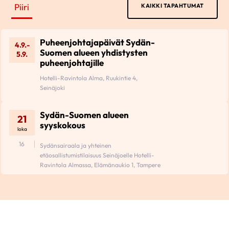
Piiri
KAIKKI TAPAHTUMAT
Puheenjohtajapäivät Sydän-
4.9.-
Suomen alueen yhdistysten
5.9.
puheenjohtajille
Hotelli-Ravintola Alma, Ruukintie 4,
Seinäjoki
Sydän-Suomen alueen
21
syyskokous
loka
16
Sydänsairaala ja yhteinen
etäosallistumistilaisuus Seinäjoelle Hotelli-
Ravintola Almassa, Elämänaukio 1, Tampere