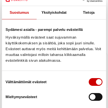
Suostumus
Yksityiskohdat
Tietoja
Uutiset
Sydämesi asialla - parempi palvelu evästeillä
Hyväksymällä evästeet saat sujuvamman
KAIKKI UUTISET
käyttökokemuksen ja sisältöä, joka sopii juuri sinulle.
Yhdistys
Piiri
Evästeet auttavat myös meitä kehittämään palvelua. Voit
muuttaa valintojasi milloin tahansa klikkaamalla
Palveluopas ähtäriläisille
evästelinkkiä sivun alakulmassa.
ikäihmisille ja tukea tarvitseville
valmistui ja julkaistiin 19.3.2026
LUE UUTINEN
Suostumuksen valinta
Välttämättömät evästeet
Pääsiäismarkkinat Farmilla
Mieltymysevästeet