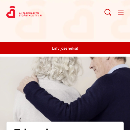
Liity jäseneksi!