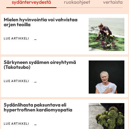
sydänterveydestä
ruokaohjeet
vertaistarin
Mielen hyvinvointia voi vahvistaa
arjen teoilla
LUE ARTIKKELI
Särkyneen sydämen oireyhtymä
(Takotsubo)
LUE ARTIKKELI
Sydänlihasta paksuntava eli
hypertrofinen kardiomyopatia
LUE ARTIKKELI