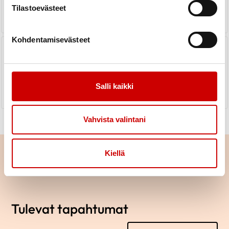
LUE UUTINEN
Tilastoevästeet
Kohdentamisevästeet
Toimintakertomus vuodelta 2023
LUE UUTINEN
Salli kaikki
Vahvista valintani
Kiellä
Tulevat tapahtumat