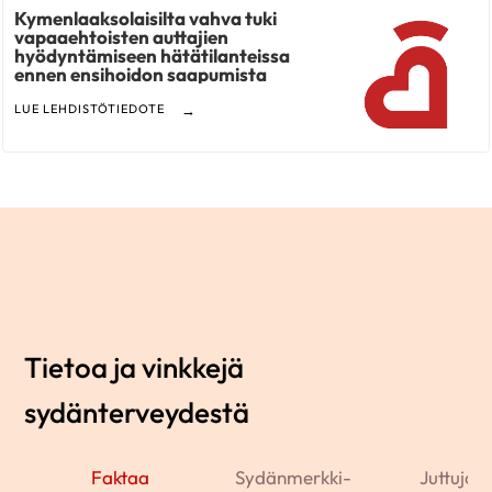
Kymenlaaksolaisilta vahva tuki
vapaaehtoisten auttajien
hyödyntämiseen hätätilanteissa
ennen ensihoidon saapumista
LUE LEHDISTÖTIEDOTE
Tietoa ja vinkkejä
sydänterveydestä
Faktaa
Sydänmerkki-
Juttuja j