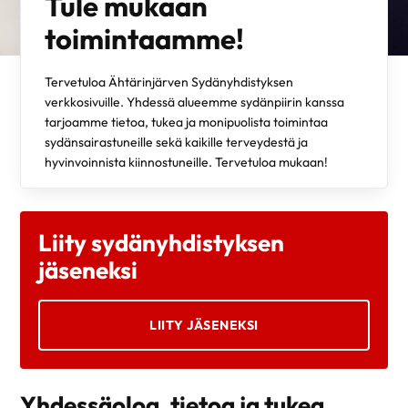
Tule mukaan
toimintaamme!
Tervetuloa Ähtärinjärven Sydänyhdistyksen
verkkosivuille. Yhdessä alueemme sydänpiirin kanssa
tarjoamme tietoa, tukea ja monipuolista toimintaa
sydänsairastuneille sekä kaikille terveydestä ja
hyvinvoinnista kiinnostuneille. Tervetuloa mukaan!
Liity sydänyhdistyksen
jäseneksi
LIITY JÄSENEKSI
Yhdessäoloa, tietoa ja tukea