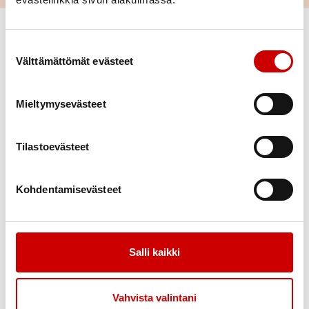
Suostumuksen valinta
Välttämättömät evästeet
Mieltymysevästeet
Link to facebook
Link to twitter
Link to instagram
Link to youtube
Tilastoevästeet
Tietoa
Tukea
Kohdentamisevästeet
Uutiset
Kuntoutus
Vertaistuki
Toimintaa
Jäsenedut
Salli kaikki
Liity jäseneksi
Tapahtumakalenteri
Vahvista valintani