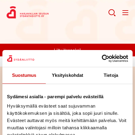
Liity jäseneksi!
Suostumus
Yksityiskohdat
Tietoja
Haku
Sydämesi asialla - parempi palvelu evästeillä
Haku
Hyväksymällä evästeet saat sujuvamman
käyttökokemuksen ja sisältöä, joka sopii juuri sinulle.
Evästeet auttavat myös meitä kehittämään palvelua. Voit
muuttaa valintojasi milloin tahansa klikkaamalla
evästelinkkiä sivun alakulmassa.