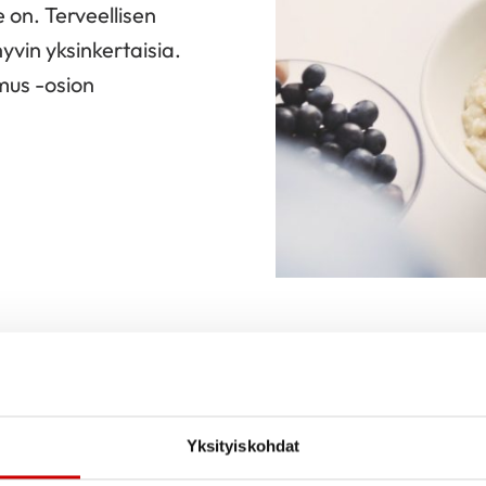
 on. Terveellisen
yvin yksinkertaisia.
mus -osion
Tietoa sydä
Yksityiskohdat