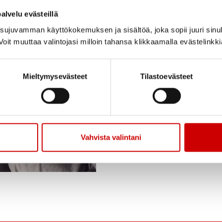
ja ymmärret
alvelu evästeillä
ujuvamman käyttökokemuksen ja sisältöä, joka sopii juuri sinul
Etsitkö tietoa sydänsai
oit muuttaa valintojasi milloin tahansa klikkaamalla evästelinkk
palvelun Sydänsairaud
tekemiä fakta-artikkel
Mieltymysevästeet
Tilastoevästeet
myös asiantuntijoiden 
tarinoita elämästä sa
LUE LISÄÄ
Vahvista valintani