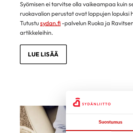
Syömisen ei tarvitse olla vaikeampaa kuin se
ruokavalion perustat ovat loppujen lopuksi h
Tutustu
sydan.fi
-palvelun Ruoka ja Ravitse
artikkeleihin.
LUE LISÄÄ
Suostumus