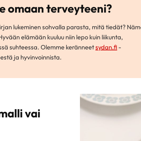
tse omaan terveyteeni?
kirjan lukeminen sohvalla parasta, mitä tiedät? Nä
Hyvään elämään kuuluu niin lepo kuin liikunta,
yvässä suhteessa. Olemme keränneet
sydan.fi
-
estä ja hyvinvoinnista.
malli vai