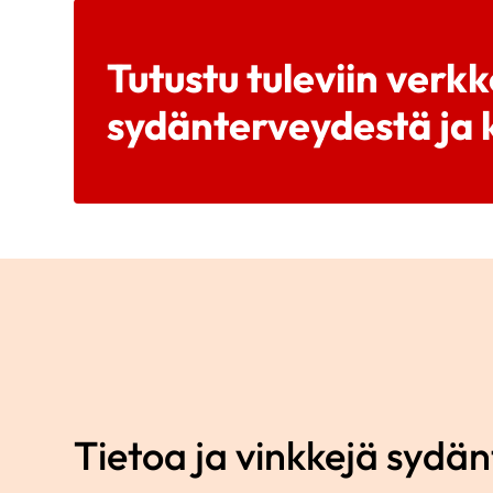
Tutustu tuleviin verk
sydänterveydestä ja k
Tietoa ja vinkkejä sydä