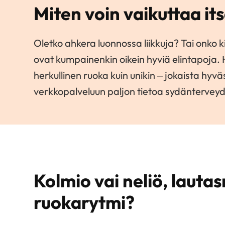
Miten voin vaikuttaa i
Oletko ahkera luonnossa liikkuja? Tai onko 
ovat kumpainenkin oikein hyviä elintapoja. 
herkullinen ruoka kuin unikin – jokaista h
verkkopalveluun paljon tietoa sydänterveyd
Kolmio vai neliö, lautas
ruokarytmi?