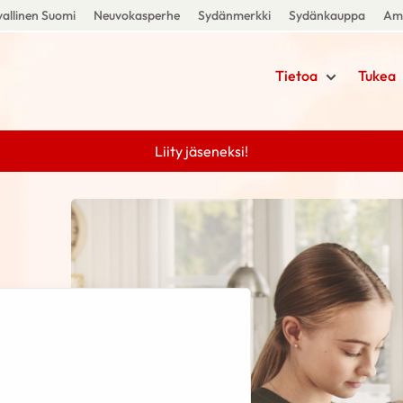
allinen Suomi
Neuvokasperhe
Sydänmerkki
Sydänkauppa
Amm
Tietoa
Tukea
Liity jäseneksi!