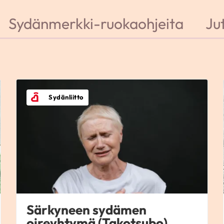
Sydänmerkki-ruokaohjeita
Jut
Sydänliitto
Särkyneen sydämen
oireyhtymä (Takotsubo)