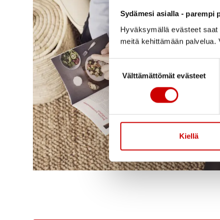
Sydämesi asialla - parempi p
Hyväksymällä evästeet saat s
meitä kehittämään palvelua. V
Suostumuksen valinta
Välttämättömät evästeet
Kiellä