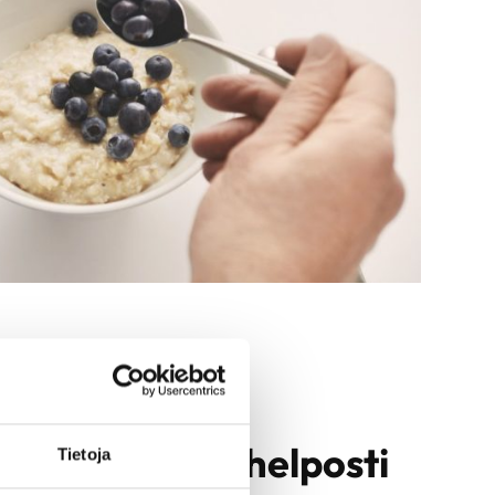
nsairauksista helposti
Tietoja