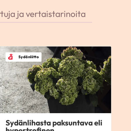
tuja ja vertaistarinoita
Sydänliitto
Sydänlihasta paksuntava eli
hypertrofinen