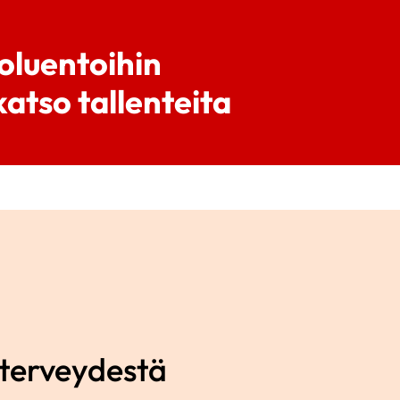
koluentoihin
atso tallenteita
nterveydestä