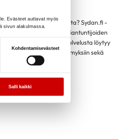
tävästi
le. Evästeet auttavat myös
rauksista ja niiden hoidoista? Sydan.fi -
iä sivun alakulmassa.
et-osio pitää sisällään asiantuntijoiden
eita sydänsairauksista. Palvelusta löytyy
Kohdentamisevästeet
vastauksia lukijoiden kysymyksiin sekä
irauden kanssa.
Salli kaikki