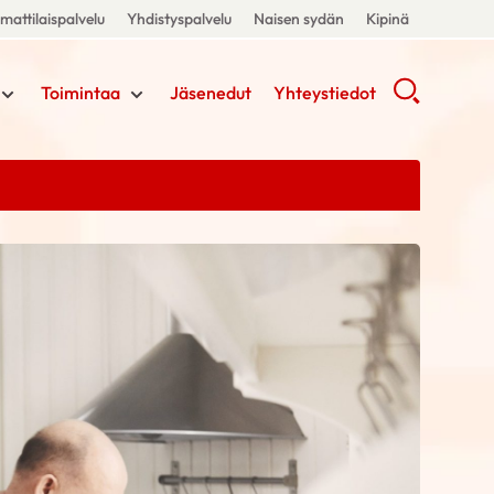
attilaispalvelu
Yhdistyspalvelu
Naisen sydän
Kipinä
Toimintaa
Jäsenedut
Yhteystiedot