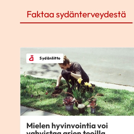
Faktaa sydänterveydestä
Sydänliitto
Mielen hyvinvointia voi
vahvistaa arjen teoilla