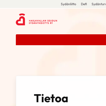
Sydänliitto
Defi
Sydänturv
Tietoa