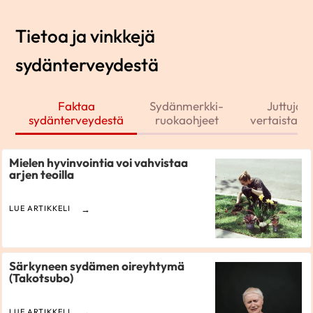
Tietoa ja vinkkejä
sydänterveydestä
Faktaa
Sydänmerkki-
Juttuja j
sydänterveydestä
ruokaohjeet
vertaistarin
Mielen hyvinvointia voi vahvistaa
arjen teoilla
LUE ARTIKKELI
Särkyneen sydämen oireyhtymä
(Takotsubo)
LUE ARTIKKELI