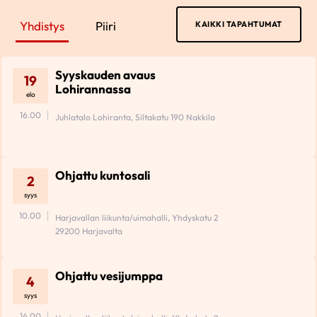
Yhdistys
Piiri
KAIKKI TAPAHTUMAT
Syyskauden avaus
19
Lohirannassa
elo
16.00
Juhlatalo Lohiranta, Siltakatu 190 Nakkila
Ohjattu kuntosali
2
syys
10.00
Harjavallan liikunta/uimahalli, Yhdyskatu 2
29200 Harjavalta
Ohjattu vesijumppa
4
syys
14.00