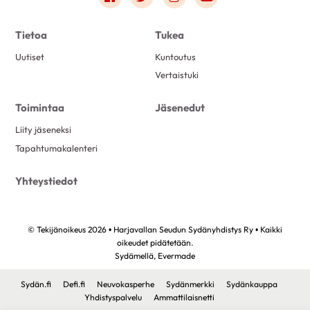
Tietoa
Tukea
Uutiset
Kuntoutus
Vertaistuki
Toimintaa
Jäsenedut
Liity jäseneksi
Tapahtumakalenteri
Yhteystiedot
© Tekijänoikeus 2026 • Harjavallan Seudun Sydänyhdistys Ry • Kaikki
oikeudet pidätetään.
Sydämellä,
Evermade
Sydän.fi
Defi.fi
Neuvokasperhe
Sydänmerkki
Sydänkauppa
Yhdistyspalvelu
Ammattilaisnetti