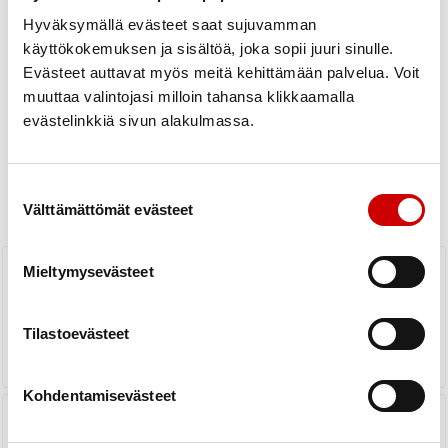
Hyväksymällä evästeet saat sujuvamman
käyttökokemuksen ja sisältöä, joka sopii juuri sinulle.
Evästeet auttavat myös meitä kehittämään palvelua. Voit
muuttaa valintojasi milloin tahansa klikkaamalla
evästelinkkiä sivun alakulmassa.
Uutiset
Suostumuksen valinta
KAIKKI UUTISET
Yhdistys
Piiri
Välttämättömät evästeet
Yhdessä! -messuilla Harjavallassa
Mieltymysevästeet
27.9.2025
LUE UUTINEN
Tilastoevästeet
Kohdentamisevästeet
Harjavallan tangotorilla