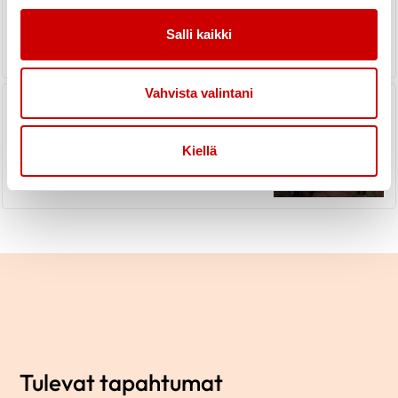
LUE UUTINEN
Salli kaikki
Vahvista valintani
Luontoliikuntaretki Emil
Cedercreutzin museolta
Kiellä
LUE UUTINEN
Tulevat tapahtumat