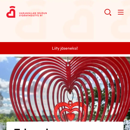
Liity jäseneksi!