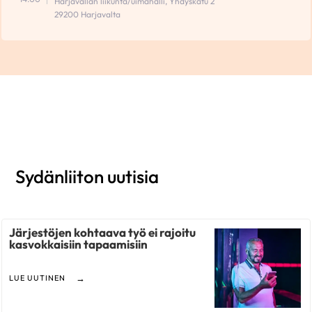
Harjavallan liikunta/uimahalli, Yhdyskatu 2
29200 Harjavalta
Sydänliiton uutisia
Järjestöjen kohtaava työ ei rajoitu
kasvokkaisiin tapaamisiin
LUE UUTINEN