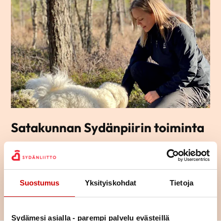
Satakunnan Sydänpiirin toiminta
Satakunnan Sydänpiiri tarjoaa yhdistysten jäsenille monipuolista
toimintaa. Tutustu piirin toimintaan ja erilaisiin käynnissä oleviin
hankkeisiin.
Suostumus
Yksityiskohdat
Tietoja
TUTUSTU
Sydämesi asialla - parempi palvelu evästeillä