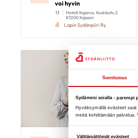
voi hyvin
13
Hotelli Kajanus, Koskikatu 2
87200 Kajaani
Lapin Sydänpiiri Ry
Suostumus
Sydämesi asialla - parempi p
Hyväksymällä evästeet saat s
meitä kehittämään palvelua. V
Suostumuksen valinta
Välttämättömät evästeet