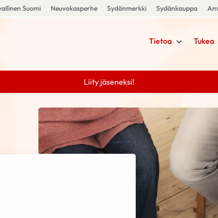
allinen Suomi
Neuvokasperhe
Sydänmerkki
Sydänkauppa
Amm
Tietoa
Tukea
Liity jäseneksi!