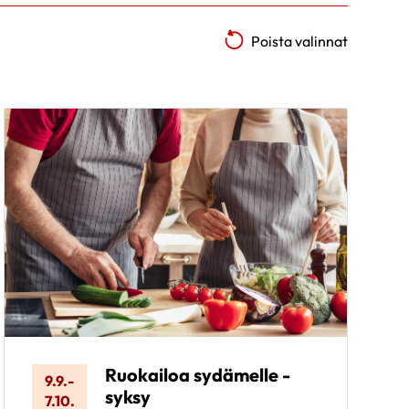
Poista valinnat
Ruokailoa sydämelle -
9.9.
-
syksy
7.10.