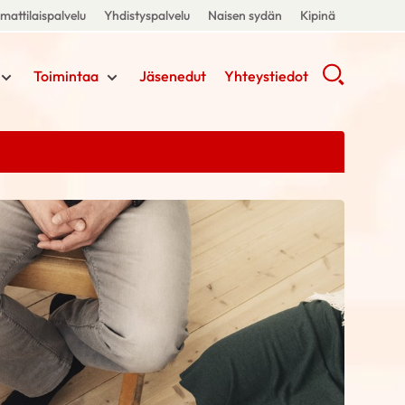
attilaispalvelu
Yhdistyspalvelu
Naisen sydän
Kipinä
Toimintaa
Jäsenedut
Yhteystiedot