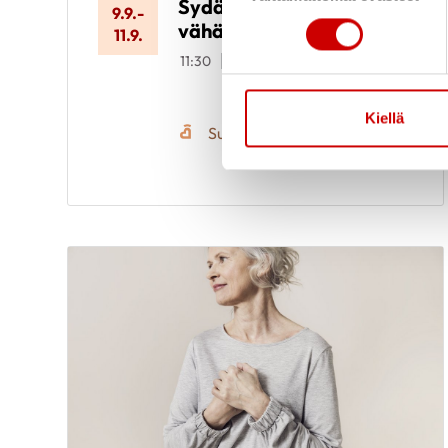
Sydänkurssi
9.9.
-
vähävaraisille
11.9.
11:30
Meri-Karinan
hyvinvointikeskus
Seiskarinkatu 35, 20900
TURKU
Kiellä
Suomen Sydänliitto ry