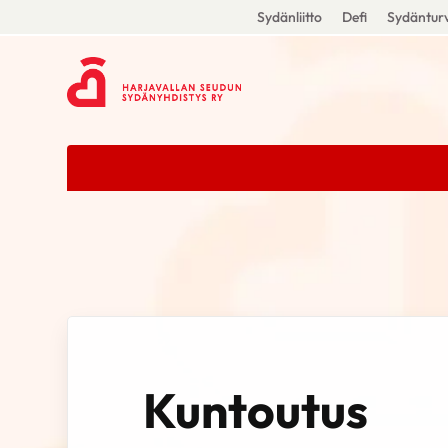
Sydänliitto
Defi
Sydänturv
Kuntoutus