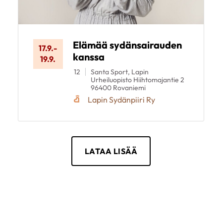
Elämää sydänsairauden
17.9.
-
kanssa
19.9.
12
Santa Sport, Lapin
Urheiluopisto Hiihtomajantie 2
96400 Rovaniemi
Lapin Sydänpiiri Ry
LATAA LISÄÄ