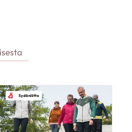
isesta
Sydänliitto