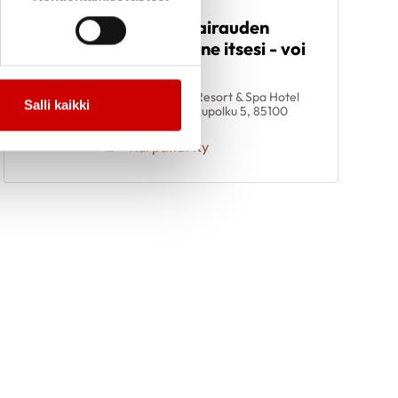
Elämää
17.9.
-
sydänlihassairauden
19.9.
kanssa - tunne itsesi - voi
hyvin
14.00
Santa's Resort & Spa Hotel
Salli kaikki
Sani, Jukupolku 5, 85100
Kalajoki
Karpatiat Ry