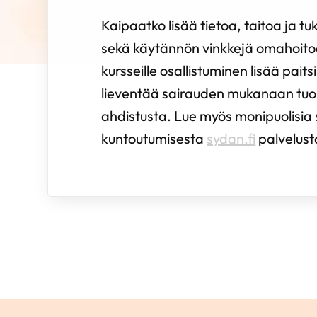
Kaipaatko lisää tietoa, taitoa ja tuk
sekä käytännön vinkkejä omahoito
kursseille osallistuminen lisää pait
lieventää sairauden mukanaan tu
ahdistusta. Lue myös monipuolisia
kuntoutumisesta
sydan.fi
palvelus