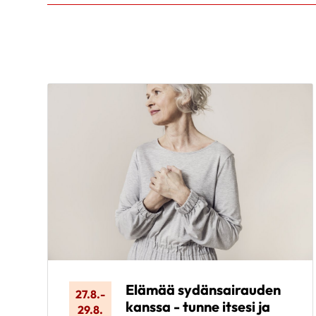
Elämää sydänsairauden
27.8.
-
kanssa - tunne itsesi ja
29.8.