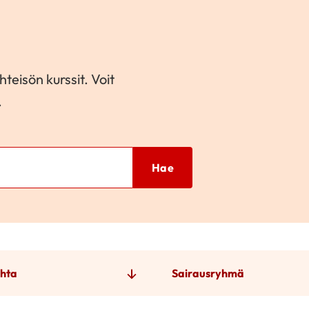
teisön kurssit. Voit
.
Hae
hta
Sairausryhmä