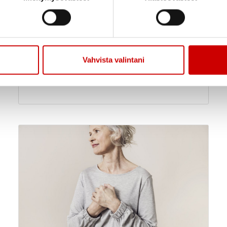
Elämää sydänsairauden
16.9.
-
kanssa – tunne itsesi ja
18.9.
voi hyvin
12.00
Kunnonpaikka Jokiharjuntie
3 70910 Vuorela
Vahvista valintani
Savon Sydänalue Ry