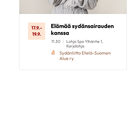
Elämää sydänsairauden
17.9.
-
kanssa
19.9.
11.30
Lohja Spa Ylhäntie 1,
Karjalohja
Sydänliitto Etelä-Suomen
Alue ry