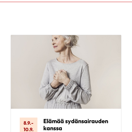
Elämää sydänsairauden
8.9.
-
kanssa
10.9.