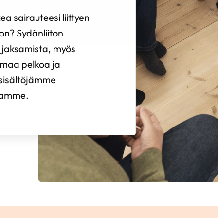
ea sairauteesi liittyen
on? Sydänliiton
si jaksamista, myös
omaa pelkoa ja
 sisältöjämme
tamme.