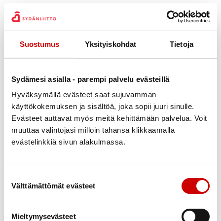
14.00 — 14.30
21
maalis
Yhdyskatu 2 29200 Harjavalta
Suostumus
Yksityiskohdat
Tietoja
Jaa Whatsapp
Jaa Facebook
Jaa Twitter
Jaa Linkedin
Jaa Email
Jaa Print
Sydämesi asialla - parempi palvelu evästeillä
Hyväksymällä evästeet saat sujuvamman
KUVAUS
käyttökokemuksen ja sisältöä, joka sopii juuri sinulle.
Sydänystävällinen ohjattu vesijumppa
Evästeet auttavat myös meitä kehittämään palvelua. Voit
perjantaisin klo 14.00 - 14.30.
muuttaa valintojasi milloin tahansa klikkaamalla
Uimahalliranneke ja 2 €, joka kerätään uimahallilla.
evästelinkkiä sivun alakulmassa.
Vain jäsenille, tervetuloa jäseneksi.
LISÄTIEDOT
Suostumuksen valinta
Hilkka Huhtala 0405369678 huhtalahilkka@gmail.com
Välttämättömät evästeet
PAIKAN TARKEMMAT TIEDOT
Harjavallan uima/liikuntahalli
Mieltymysevästeet