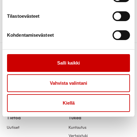
JÄRJESTÄJÄ
Tilastoevästeet
Harjavallan Seudun Sydänyhdistys Ry
Kohdentamisevästeet
Salli kaikki
Vahvista valintani
Link to facebook
Link to twitter
Link to instagram
Link to youtube
Kiellä
Tietoa
Tukea
Uutiset
Kuntoutus
Vertaistuki