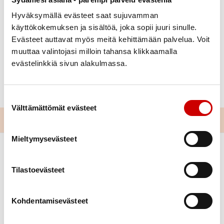
Hyväksymällä evästeet saat sujuvamman
käyttökokemuksen ja sisältöä, joka sopii juuri sinulle.
Julkaistu 13.10.2022
Evästeet auttavat myös meitä kehittämään palvelua. Voit
Jaa Whatsapp
Jaa Facebook
Jaa Twitter
Jaa Linkedin
Jaa Email
Jaa Print
muuttaa valintojasi milloin tahansa klikkaamalla
evästelinkkiä sivun alakulmassa.
Juhlistamme pitkää taivaltamme sunnnuntaina 30.10
Harjavalta-salissa Myllykatu 3 klo 14:00
Suostumuksen valinta
Välttämättömät evästeet
Mieltymysevästeet
Tilastoevästeet
Kohdentamisevästeet