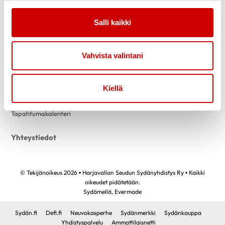
Link to facebook
Link to twitter
Link to instagram
Link to youtube
Salli kaikki
Tietoa
Tukea
Uutiset
Kuntoutus
Vahvista valintani
Vertaistuki
Toimintaa
Jäsenedut
Kiellä
Liity jäseneksi
Tapahtumakalenteri
Yhteystiedot
© Tekijänoikeus 2026 • Harjavallan Seudun Sydänyhdistys Ry • Kaikki
oikeudet pidätetään.
Sydämellä,
Evermade
Sydän.fi
Defi.fi
Neuvokasperhe
Sydänmerkki
Sydänkauppa
Yhdistyspalvelu
Ammattilaisnetti