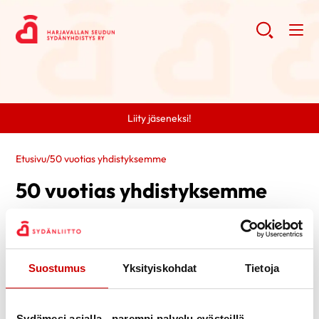
Liity jäseneksi!
Etusivu
/
50 vuotias yhdistyksemme
50 vuotias yhdistyksemme
Suostumus
Yksityiskohdat
Tietoja
Sydämesi asialla - parempi palvelu evästeillä