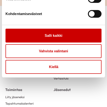
Kohdentamisevästeet
Salli kaikki
Link to facebook
Link to twitter
Link to instagram
Link to youtube
Vahvista valintani
Tietoa
Tukea
Kiellä
Uutiset
Kuntoutus
Vertaistuki
Toimintaa
Jäsenedut
Liity jäseneksi
Tapahtumakalenteri