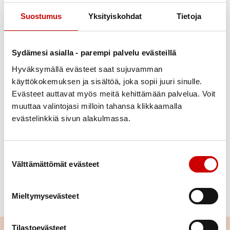
Suostumus
Yksityiskohdat
Tietoja
Julkaistu 5.4.2022
Päivitetty 1.5.2022
Sydämesi asialla - parempi palvelu evästeillä
Jaa Whatsapp
Jaa Facebook
Jaa Twitter
Jaa Linkedin
Jaa Email
Jaa Print
Hyväksymällä evästeet saat sujuvamman
käyttökokemuksen ja sisältöä, joka sopii juuri sinulle.
Olemme lähdössä klo 8:00 Harjavallan linja-
Evästeet auttavat myös meitä kehittämään palvelua. Voit
autoasemalta kohti Raisiota, josta saamme oppaan
muuttaa valintojasi milloin tahansa klikkaamalla
mukaamme ja päivän aikana käymme mm.
evästelinkkiä sivun alakulmassa.
Louhisaaren kartanossa, Maskun, Askaisten sekä
Velkuan kirkoissa ja matkaa taitamme niin bussilla
Suostumuksen valinta
kuin lossillakin, tietysti myös syömme ja
Välttämättömät evästeet
kahvittelemme. Kotimatka alkaa noin klo 18:00.
Hinta jäseniltä 70€ ja ei jäseniltä 75€.
Mieltymysevästeet
Ilmoittautumiset ottaa Hilkka / 040-5369678
Tilastoevästeet