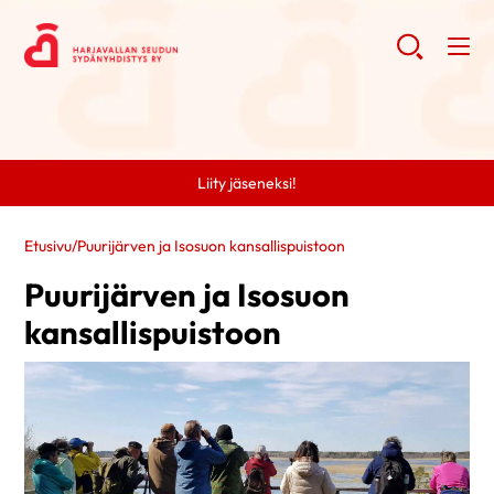
Liity jäseneksi!
Etusivu
/
Puurijärven ja Isosuon kansallispuistoon
Puurijärven ja Isosuon
kansallispuistoon