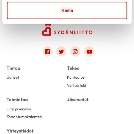
Kiellä
Link to facebook
Link to twitter
Link to instagram
Link to youtube
Tietoa
Tukea
Uutiset
Kuntoutus
Vertaistuki
Toimintaa
Jäsenedut
Liity jäseneksi
Tapahtumakalenteri
Yhteystiedot