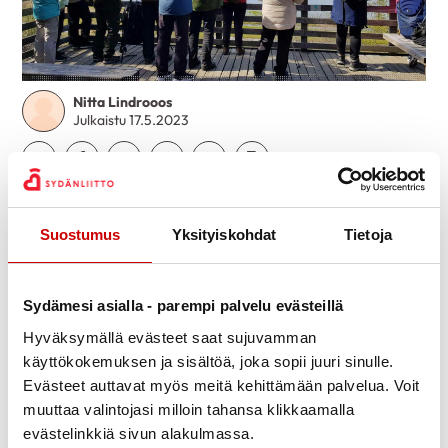
Nitta Lindrooos
Julkaistu 17.5.2023
Jaa Whatsapp
Jaa Facebook
Jaa Twitter
Jaa Linkedin
Jaa Email
Jaa Print
Harjavallan seudun Sydänyhdistys järjesti Sydän
viikon liikuntatapahtumaksi linturetken Puurijärven ja
Suostumus
Yksityiskohdat
Tietoja
Isonsuon kansallispuistoon.
Aamulla 9.5. suunnatttiin bussilla 27 osallistujan
Sydämesi asialla - parempi palvelu evästeillä
voimin Puurijärven ja Isosuon kansallispuistoon. Alue
Hyväksymällä evästeet saat sujuvamman
on tunnettu myös runsaasta linnustostaan.
käyttökokemuksen ja sisältöä, joka sopii juuri sinulle.
Tarkoituksena oli nauttia ja liikkua luonnossa,
Evästeet auttavat myös meitä kehittämään palvelua. Voit
tarkkailla lintuja ja kuunnella linnunlaulua. Kuljettiin
muuttaa valintojasi milloin tahansa klikkaamalla
evästelinkkiä sivun alakulmassa.
pitkospuita pitkin suoalueen läpi ensin Mutilahden