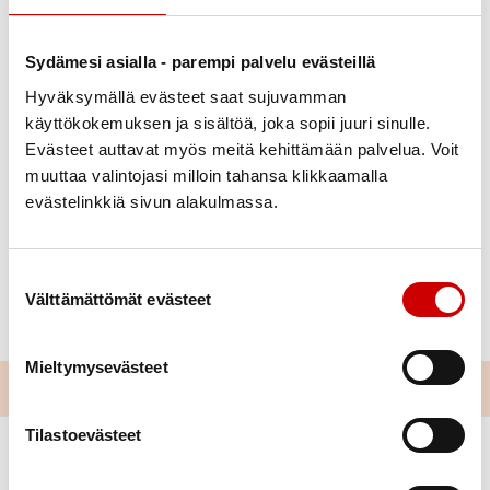
Sydämesi asialla - parempi palvelu evästeillä
Hyväksymällä evästeet saat sujuvamman
Julkaistu 6.10.2025
käyttökokemuksen ja sisältöä, joka sopii juuri sinulle.
Jaa Whatsapp
Jaa Facebook
Jaa Twitter
Jaa Linkedin
Jaa Email
Jaa Print
Evästeet auttavat myös meitä kehittämään palvelua. Voit
muuttaa valintojasi milloin tahansa klikkaamalla
Yhdistyksemme oli mukana Yhdessä! -messuilla,
evästelinkkiä sivun alakulmassa.
joihin osallistui n. 40 järjestöä ja seuraa, ja joka
tavoitti n. 500 kävijää. Esittelimme yhdistyksen
Suostumuksen valinta
toimintaa ja jaoimme tietoa. Iloksemme saimme
Välttämättömät evästeet
myös uusia jäseniä joukkoomme.
Mieltymysevästeet
Tilastoevästeet