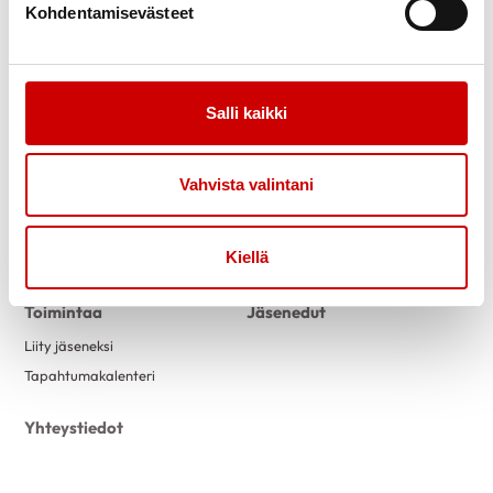
Kohdentamisevästeet
Salli kaikki
Link to facebook
Link to twitter
Link to instagram
Link to youtube
Vahvista valintani
Tietoa
Tukea
Uutiset
Kuntoutus
Kiellä
Vertaistuki
Toimintaa
Jäsenedut
Liity jäseneksi
Tapahtumakalenteri
Yhteystiedot