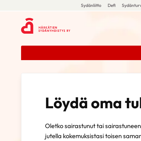
Sydänliitto
Defi
Sydänturv
Löydä oma tuk
Oletko sairastunut tai sairastuneen
jutella kokemuksistasi toisen sama