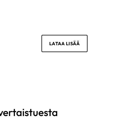
Rytmihäiriöt
|
Vajaatoiminta
LATAA LISÄÄ
 vertaistuesta