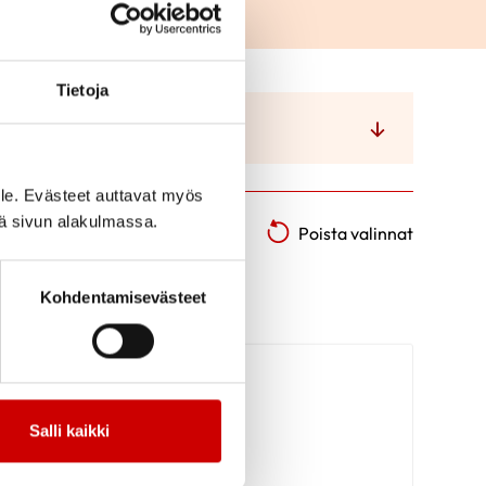
Tietoja
Kielitaito
le. Evästeet auttavat myös
iä sivun alakulmassa.
Poista valinnat
Kohdentamisevästeet
Salli kaikki