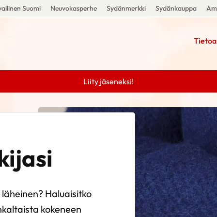
allinen Suomi
Neuvokasperhe
Sydänmerkki
Sydänkauppa
Amm
Tietoa
Liity jäseneksi!
ijasi
 läheinen? Haluaisitko
nkaltaista kokeneen