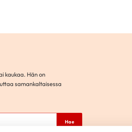
tai kaukaa. Hän on
a auttaa samankaltaisessa
Hae