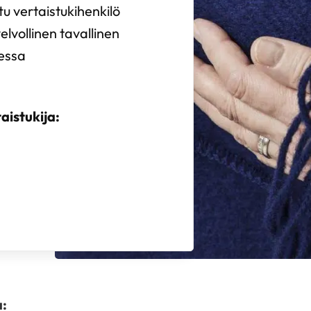
u vertaistukihenkilö
elvollinen tavallinen
sessa
aistukija:
a: