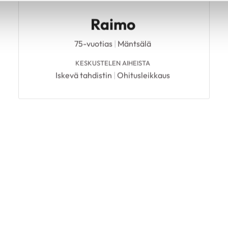
Raimo
75-vuotias
|
Mäntsälä
KESKUSTELEN AIHEISTA
Iskevä tahdistin
|
Ohitusleikkaus
Leila