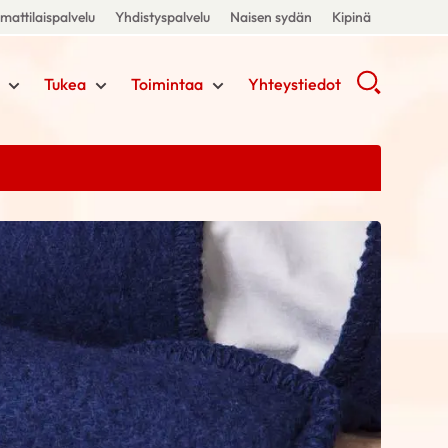
attilaispalvelu
Yhdistyspalvelu
Naisen sydän
Kipinä
Tukea
Toimintaa
Yhteystiedot