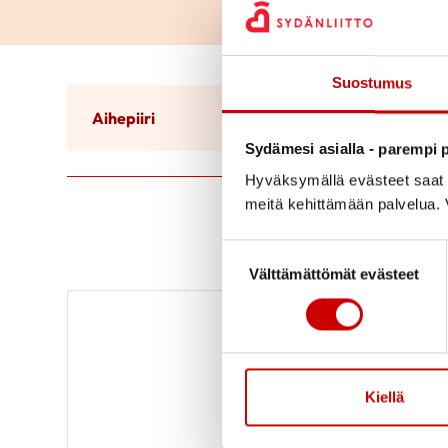
Suostumus
Aihepiiri
Ikä
Sydämesi asialla - parempi p
Hyväksymällä evästeet saat s
meitä kehittämään palvelua. V
Suostumuksen valinta
Välttämättömät evästeet
Kiellä