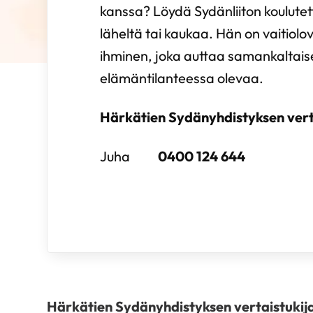
kanssa? Löydä Sydänliiton koulutett
läheltä tai kaukaa. Hän on vaitiolov
ihminen, joka auttaa samankaltai
elämäntilanteessa olevaa.
Härkätien Sydänyhdistyksen vert
Juha
0400 124 644
Härkätien Sydänyhdistyksen vertaistukij