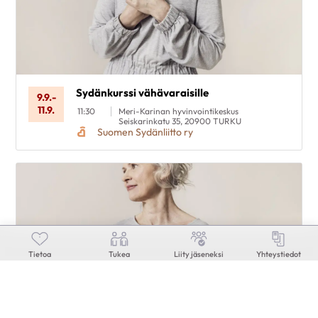
Sydänkurssi vähävaraisille
9.9.
-
11.9.
11:30
Meri-Karinan hyvinvointikeskus
Seiskarinkatu 35, 20900 TURKU
Suomen Sydänliitto ry
Tietoa
Tukea
Liity jäseneksi
Yhteystiedot