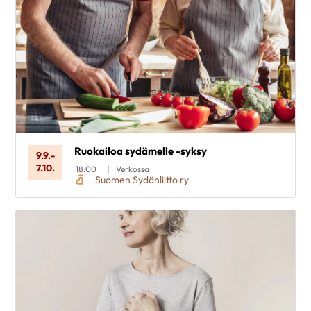
Ruokailoa sydämelle -syksy
9.9.
-
7.10.
18:00
Verkossa
Suomen Sydänliitto ry