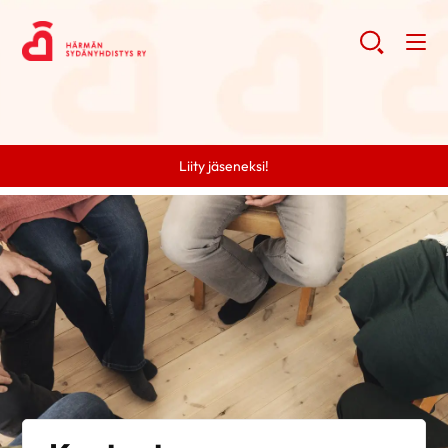
Liity jäseneksi!