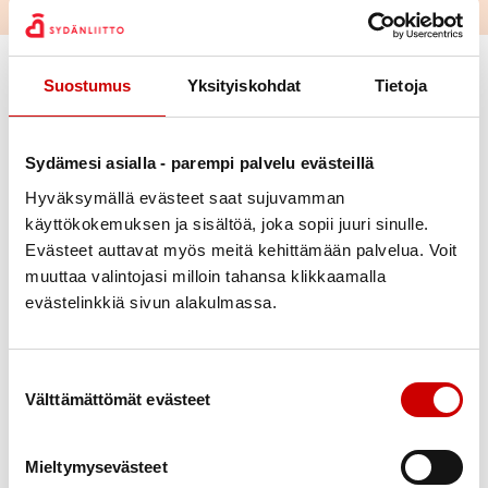
Vaihda suodattimet
Suostumus
Yksityiskohdat
Tietoja
Alue
Sydämesi asialla - parempi palvelu evästeillä
Hyväksymällä evästeet saat sujuvamman
Ajankohta
käyttökokemuksen ja sisältöä, joka sopii juuri sinulle.
Evästeet auttavat myös meitä kehittämään palvelua. Voit
Sairausryhmä
muuttaa valintojasi milloin tahansa klikkaamalla
evästelinkkiä sivun alakulmassa.
Kohderyhmä
Suostumuksen valinta
Välttämättömät evästeet
Poista valinnat
Elämää sydänsairauden kanssa - tunne
27.8.
-
itsesi ja voi hyvin
29.8.
13
Hotelli Kajanus, Koskikatu 2 87200 Kajaani
Mieltymysevästeet
Lapin Sydänpiiri Ry