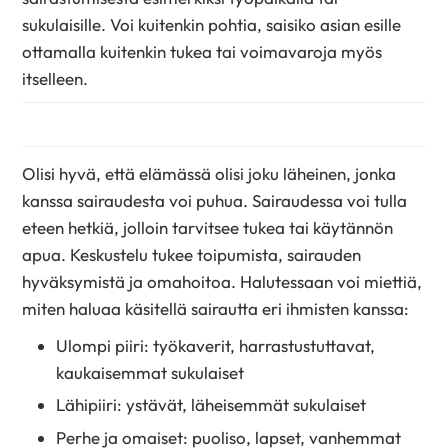
sukulaisille. Voi kuitenkin pohtia, saisiko asian esille
ottamalla kuitenkin tukea tai voimavaroja myös
itselleen.
Olisi hyvä, että elämässä olisi joku läheinen, jonka
kanssa sairaudesta voi puhua. Sairaudessa voi tulla
eteen hetkiä, jolloin tarvitsee tukea tai käytännön
apua. Keskustelu tukee toipumista, sairauden
hyväksymistä ja omahoitoa. Halutessaan voi miettiä,
miten haluaa käsitellä sairautta eri ihmisten kanssa:
Ulompi piiri: työkaverit, harrastustuttavat,
kaukaisemmat sukulaiset
Lähipiiri: ystävät, läheisemmät sukulaiset
Perhe ja omaiset: puoliso, lapset, vanhemmat