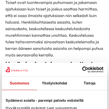
Toiset ovat luontevampia puhumaan ja jakamaan
ajatuksiaan kuin toiset ja joskus saattaa harmittaa,
että ei osaa ilmaista ajatuksiaan niin selkeästi kuin
haluaisi. Henkilökohtaisesta asiasta, kuten
sairaudesta, keskustellessa keskustelutaidoista
murehtiminen kannattaa unohtaa. Keskustelussa
tulee taitavammaksi ainoastaan keskustelemalla ja
kerran ääneen sanotuista asioista on helpompi puhua
myös seuraavalla kerralla.
Hyvän keskustelun periaatteet
Hyvän keskustelun muistilistan voit tarkistaa alta. Jos
huomaat, että jokin tietty seikka hankaloittaa aina
Suostumus
Yksityiskohdat
Tietoja
keskustelujen käymistä tai haluaisit kehittää jotakin
kohtaa, pohdi mitä voisit tehdä seuraavalla kerralla
sen vahvistamiseksi.
Sydämesi asialla - parempi palvelu evästeillä
Hyväksymällä evästeet saat sujuvamman