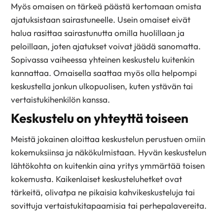
Myös omaisen on tärkeä päästä kertomaan omista
ajatuksistaan sairastuneelle. Usein omaiset eivät
halua rasittaa sairastunutta omilla huolillaan ja
peloillaan, joten ajatukset voivat jäädä sanomatta.
Sopivassa vaiheessa yhteinen keskustelu kuitenkin
kannattaa. Omaisella saattaa myös olla helpompi
keskustella jonkun ulkopuolisen, kuten ystävän tai
vertaistukihenkilön kanssa.
Keskustelu on yhteyttä toiseen
Meistä jokainen aloittaa keskustelun perustuen omiin
kokemuksiinsa ja näkökulmistaan. Hyvän keskustelun
lähtökohta on kuitenkin aina yritys ymmärtää toisen
kokemusta. Kaikenlaiset keskusteluhetket ovat
tärkeitä, olivatpa ne pikaisia kahvikeskusteluja tai
sovittuja vertaistukitapaamisia tai perhepalavereita.