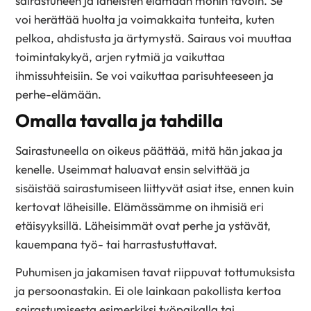
sairastuneen ja läheisten elämään monin tavoin. Se
voi herättää huolta ja voimakkaita tunteita, kuten
pelkoa, ahdistusta ja ärtymystä. Sairaus voi muuttaa
toimintakykyä, arjen rytmiä ja vaikuttaa
ihmissuhteisiin. Se voi vaikuttaa parisuhteeseen ja
perhe-elämään.
Omalla tavalla ja tahdilla
Sairastuneella on oikeus päättää, mitä hän jakaa ja
kenelle. Useimmat haluavat ensin selvittää ja
sisäistää sairastumiseen liittyvät asiat itse, ennen kuin
kertovat läheisille. Elämässämme on ihmisiä eri
etäisyyksillä. Läheisimmät ovat perhe ja ystävät,
kauempana työ- tai harrastustuttavat.
Puhumisen ja jakamisen tavat riippuvat tottumuksista
ja persoonastakin. Ei ole lainkaan pakollista kertoa
sairastumisesta esimerkiksi työpaikalla tai