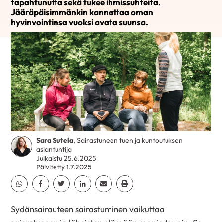
tapahtunutta sekä tukee ihmissuhteita.
Jääräpäisimmänkin kannattaa oman
hyvinvointinsa vuoksi avata suunsa.
Sara Sutela
, Sairastuneen tuen ja kuntoutuksen
asiantuntija
Julkaistu 25.6.2025
Päivitetty 1.7.2025
Jaa Whatsapp
Jaa Facebook
Jaa Twitter
Jaa Linkedin
Jaa Email
Jaa Print
Sydänsairauteen sairastuminen vaikuttaa