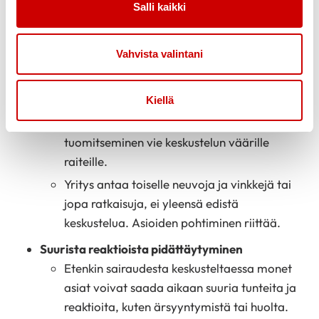
Salli kaikki
ajatusten jakaminen aiheesta vuorottelevat
Ymmärtämisen lähtökohta
Vahvista valintani
Keskustelun tarkoituksena ei ole olla samaa
mieltä asioista, vaan pyrkimys ymmärtää
toisen kokemusta
Kiellä
Toisen ajatusten arvostelu tai
tuomitseminen vie keskustelun väärille
raiteille.
Yritys antaa toiselle neuvoja ja vinkkejä tai
jopa ratkaisuja, ei yleensä edistä
keskustelua. Asioiden pohtiminen riittää.
Suurista reaktioista pidättäytyminen
Etenkin sairaudesta keskusteltaessa monet
asiat voivat saada aikaan suuria tunteita ja
reaktioita, kuten ärsyyntymistä tai huolta.