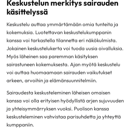
Keskustelun merkitys sairauden
käsittelyssä
Keskustelu auttaa ymmärtämään omia tunteita ja
kokemuksia. Luotettavan keskustelukumppanin
kanssa voi tarkastella tilannetta eri näkökulmista.
Jokainen keskustelukerta voi tuoda uusia oivalluksia.
Myös läheinen saa paremman käsityksen
sairastuneen kokemuksesta. Ajan myötä keskustelu
voi auttaa huomaamaan sairauden vaikutukset
arkeen, arvoihin ja elämänsuunnitelmiin.
Sairaudesta keskusteleminen läheisen omaisen
kanssa voi olla erityisen hyödyllistä arjen sujuvuuden
ja yhteisymmärryksen vuoksi. Puolison kanssa
keskusteleminen vahvistaa parisuhdetta ja yhteyttä
kumppaniin.