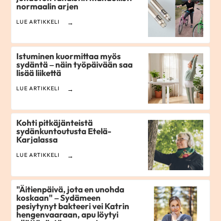
normaalin arjen
LUE ARTIKKELI
Istuminen kuormittaa myös
sydäntä – näin työpäivään saa
lisää liikettä
LUE ARTIKKELI
Kohti pitkäjänteistä
sydänkuntoutusta Etelä-
Karjalassa
LUE ARTIKKELI
"Äitienpäivä, jota en unohda
koskaan" – Sydämeen
pesiytynyt bakteeri vei Katrin
hengenvaaraan, apu löytyi