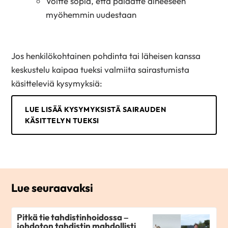
Voitte sopia, että palaatte aiheeseen
myöhemmin uudestaan
Jos henkilökohtainen pohdinta tai läheisen kanssa
keskustelu kaipaa tueksi valmiita sairastumista
käsitteleviä kysymyksiä:
LUE LISÄÄ KYSYMYKSISTÄ SAIRAUDEN
KÄSITTELYN TUEKSI
Lue seuraavaksi
Pitkä tie tahdistinhoidossa –
johdoton tahdistin mahdollisti