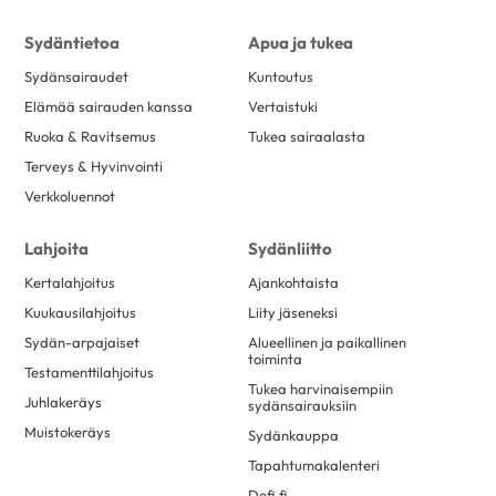
Sydäntietoa
Apua ja tukea
Sydänsairaudet
Kuntoutus
Elämää sairauden kanssa
Vertaistuki
Ruoka & Ravitsemus
Tukea sairaalasta
Terveys & Hyvinvointi
Verkkoluennot
Lahjoita
Sydänliitto
Kertalahjoitus
Ajankohtaista
Kuukausilahjoitus
Liity jäseneksi
Sydän-arpajaiset
Alueellinen ja paikallinen
toiminta
Testamenttilahjoitus
Tukea harvinaisempiin
Juhlakeräys
sydänsairauksiin
Muistokeräys
Sydänkauppa
Tapahtumakalenteri
Defi.fi