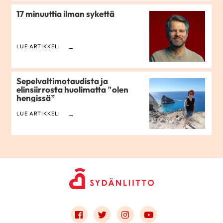
17 minuuttia ilman sykettä
LUE ARTIKKELI
Sepelvaltimotaudista ja
elinsiirrosta huolimatta ”olen
hengissä”
LUE ARTIKKELI
Link to facebook
Link to twitter
Link to instagram
Link to youtube