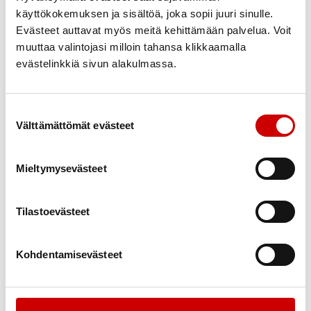
Kiireetön hetki
käyttökokemuksen ja sisältöä, joka sopii juuri sinulle.
Puhelimet ja laitteet pois, kahvipöydässä
Evästeet auttavat myös meitä kehittämään palvelua. Voit
käydään usein parhaimmat keskustelut
muuttaa valintojasi milloin tahansa klikkaamalla
Jos keskustelulle on aikaraja tai sinulla on
evästelinkkiä sivun alakulmassa.
kiire, se kannattaa kertoa toiselle ja sopia
esimerkiksi uudesta tapaamisesta
Suostumuksen valinta
Kuuntelu
Välttämättömät evästeet
Aito kuulluksi tuleminen vaatii aktiivisesti
kuuntelevan korvaparin
Mieltymysevästeet
Tarkentavat kysymykset ja kehotukset
kertoa lisää auttavat puhujaa
Tilastoevästeet
Keskustelun lomassa voi olla myös hiljaisia
hetkiä, niitä ei tarvitse heti täyttää
Kohdentamisevästeet
Oma jakaminen
Hyvä keskustelu perustuu
vastavuoroisuuteen, jossa kuuntelu ja omien