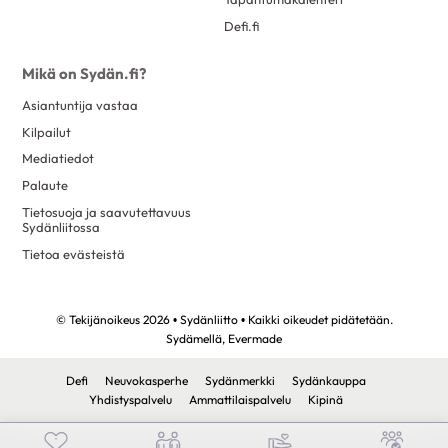
Defi.fi
Mikä on Sydän.fi?
Asiantuntija vastaa
Kilpailut
Mediatiedot
Palaute
Tietosuoja ja saavutettavuus
Sydänliitossa
Tietoa evästeistä
© Tekijänoikeus 2026 • Sydänliitto • Kaikki oikeudet pidätetään.
Sydämellä,
Evermade
Defi
Neuvokasperhe
Sydänmerkki
Sydänkauppa
Yhdistyspalvelu
Ammattilaispalvelu
Kipinä