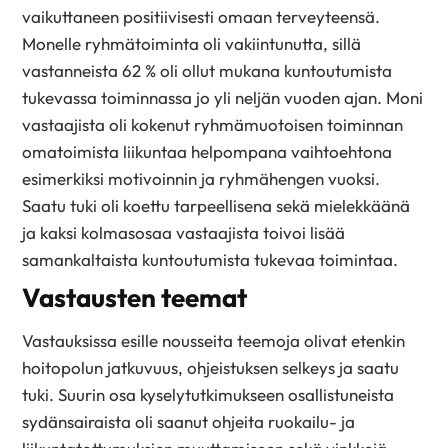
vaikuttaneen positiivisesti omaan terveyteensä.
Monelle ryhmätoiminta oli vakiintunutta, sillä
vastanneista 62 % oli ollut mukana kuntoutumista
tukevassa toiminnassa jo yli neljän vuoden ajan. Moni
vastaajista oli kokenut ryhmämuotoisen toiminnan
omatoimista liikuntaa helpompana vaihtoehtona
esimerkiksi motivoinnin ja ryhmähengen vuoksi.
Saatu tuki oli koettu tarpeellisena sekä mielekkäänä
ja kaksi kolmasosaa vastaajista toivoi lisää
samankaltaista kuntoutumista tukevaa toimintaa.
Vastausten teemat
Vastauksissa esille nousseita teemoja olivat etenkin
hoitopolun jatkuvuus, ohjeistuksen selkeys ja saatu
tuki. Suurin osa kyselytutkimukseen osallistuneista
sydänsairaista oli saanut ohjeita ruokailu- ja