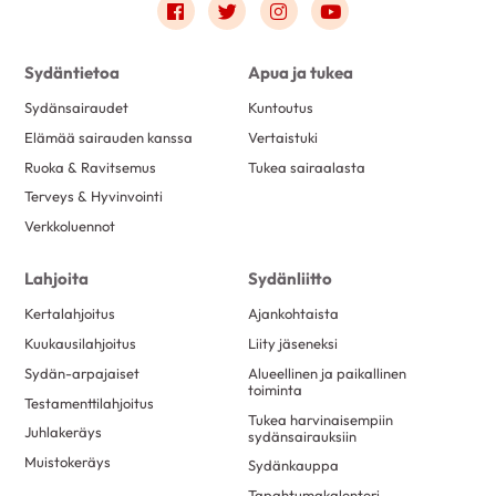
Link to facebook
Link to twitter
Link to instagram
Link to youtube
Sydäntietoa
Apua ja tukea
Sydänsairaudet
Kuntoutus
Elämää sairauden kanssa
Vertaistuki
Ruoka & Ravitsemus
Tukea sairaalasta
Terveys & Hyvinvointi
Verkkoluennot
Lahjoita
Sydänliitto
Kertalahjoitus
Ajankohtaista
Kuukausilahjoitus
Liity jäseneksi
Sydän-arpajaiset
Alueellinen ja paikallinen
toiminta
Testamenttilahjoitus
Tukea harvinaisempiin
Juhlakeräys
sydänsairauksiin
Muistokeräys
Sydänkauppa
Tapahtumakalenteri