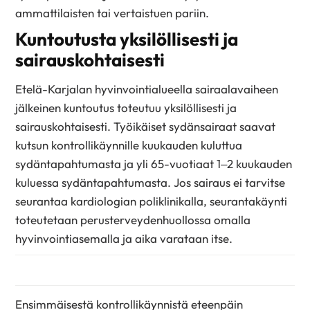
ammattilaisten tai vertaistuen pariin.
Kuntoutusta yksilöllisesti ja
sairauskohtaisesti
Etelä-Karjalan hyvinvointialueella sairaalavaiheen
jälkeinen kuntoutus toteutuu yksilöllisesti ja
sairauskohtaisesti. Työikäiset sydänsairaat saavat
kutsun kontrollikäynnille kuukauden kuluttua
sydäntapahtumasta ja yli 65-vuotiaat 1–2 kuukauden
kuluessa sydäntapahtumasta. Jos sairaus ei tarvitse
seurantaa kardiologian poliklinikalla, seurantakäynti
toteutetaan perusterveydenhuollossa omalla
hyvinvointiasemalla ja aika varataan itse.
Ensimmäisestä kontrollikäynnistä eteenpäin