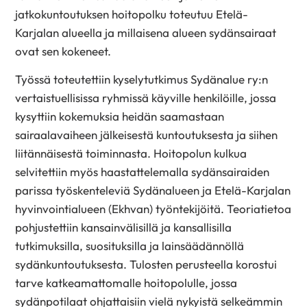
jatkokuntoutuksen hoitopolku toteutuu Etelä-
Karjalan alueella ja millaisena alueen sydänsairaat
ovat sen kokeneet.
Työssä toteutettiin kyselytutkimus Sydänalue ry:n
vertaistuellisissa ryhmissä käyville henkilöille, jossa
kysyttiin kokemuksia heidän saamastaan
sairaalavaiheen jälkeisestä kuntoutuksesta ja siihen
liitännäisestä toiminnasta. Hoitopolun kulkua
selvitettiin myös haastattelemalla sydänsairaiden
parissa työskenteleviä Sydänalueen ja Etelä-Karjalan
hyvinvointialueen (Ekhvan) työntekijöitä. Teoriatietoa
pohjustettiin kansainvälisillä ja kansallisilla
tutkimuksilla, suosituksilla ja lainsäädännöllä
sydänkuntoutuksesta. Tulosten perusteella korostui
tarve katkeamattomalle hoitopolulle, jossa
sydänpotilaat ohjattaisiin vielä nykyistä selkeämmin