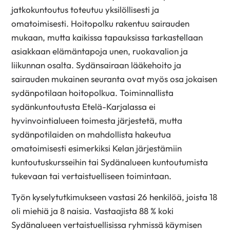
jatkokuntoutus toteutuu yksilöllisesti ja
omatoimisesti. Hoitopolku rakentuu sairauden
mukaan, mutta kaikissa tapauksissa tarkastellaan
asiakkaan elämäntapoja unen, ruokavalion ja
liikunnan osalta. Sydänsairaan lääkehoito ja
sairauden mukainen seuranta ovat myös osa jokaisen
sydänpotilaan hoitopolkua. Toiminnallista
sydänkuntoutusta Etelä-Karjalassa ei
hyvinvointialueen toimesta järjestetä, mutta
sydänpotilaiden on mahdollista hakeutua
omatoimisesti esimerkiksi Kelan järjestämiin
kuntoutuskursseihin tai Sydänalueen kuntoutumista
tukevaan tai vertaistuelliseen toimintaan.
Työn kyselytutkimukseen vastasi 26 henkilöä, joista 18
oli miehiä ja 8 naisia. Vastaajista 88 % koki
Sydänalueen vertaistuellisissa ryhmissä käymisen