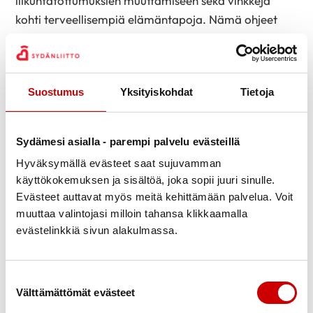
liikuntatottumuksien muuttamiseen sekä vinkkejä
kohti terveellisempiä elämäntapoja. Nämä ohjeet
otettiin vastaan pääsääntöisesti positiivisesti.
Moni vastanneista koki saaneensa riittävästi tietoa
sairauden akuutista hoidosta, mutta kuntouttavan
Suostumus
Yksityiskohdat
Tietoja
toiminnan etsiminen ja kuntoutukseen liittyvän tiedon
löytäminen oli jäänyt heidän omalle vastuulleen.
Saatu vertaistuki koettiin erityisen oleelliseksi ja
Sydämesi asialla - parempi palvelu evästeillä
tärkeäksi asiaksi, sillä se edisti esimerkiksi
Hyväksymällä evästeet saat sujuvamman
kuntoutumista tukevaan toimintaan sitoutumista,
käyttökokemuksen ja sisältöä, joka sopii juuri sinulle.
Evästeet auttavat myös meitä kehittämään palvelua. Voit
yhteenkuuluvuuden tunnetta ja poisti sairauteen
muuttaa valintojasi milloin tahansa klikkaamalla
liittyviä pelkoja.
evästelinkkiä sivun alakulmassa.
Liikunnallisten elementtien lisäksi on tärkeää, että
kuntoutus sisältää myös psykososiaalisen puolen ja
Suostumuksen valinta
antaa sydänkuntoutujille mahdollisuuden kysyä, tulla
Välttämättömät evästeet
kuulluksi ja keskustella kokemuksistaan. Kun