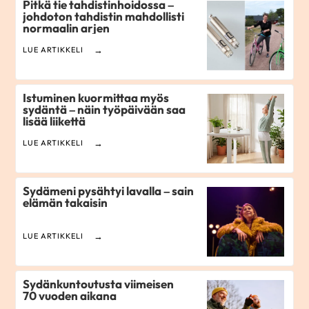
Pitkä tie tahdistinhoidossa –
johdoton tahdistin mahdollisti
normaalin arjen
LUE ARTIKKELI
Istuminen kuormittaa myös
sydäntä – näin työpäivään saa
lisää liikettä
LUE ARTIKKELI
Sydämeni pysähtyi lavalla – sain
elämän takaisin
LUE ARTIKKELI
Sydänkuntoutusta viimeisen
70 vuoden aikana