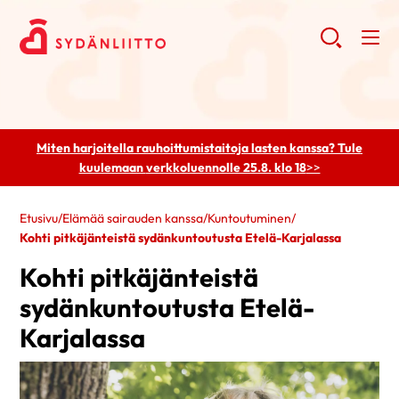
Miten harjoitella rauhoittumistaitoja lasten kanssa? Tule
kuulemaan
verkkoluennolle 25.8. klo 18
>>
Etusivu
/
Elämää sairauden kanssa
/
Kuntoutuminen
/
Kohti pitkäjänteistä sydänkuntoutusta Etelä-Karjalassa
Kohti pitkäjänteistä
sydänkuntoutusta Etelä-
Karjalassa