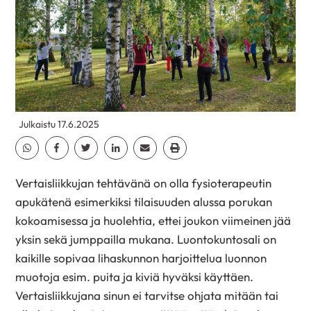
Julkaistu 17.6.2025
Jaa Whatsapp
Jaa Facebook
Jaa Twitter
Jaa Linkedin
Jaa Email
Jaa Print
Vertaisliikkujan tehtävänä on olla fysioterapeutin
apukätenä esimerkiksi tilaisuuden alussa porukan
kokoamisessa ja huolehtia, ettei joukon viimeinen jää
yksin sekä jumppailla mukana. Luontokuntosali on
kaikille sopivaa lihaskunnon harjoittelua luonnon
muotoja esim. puita ja kiviä hyväksi käyttäen.
Vertaisliikkujana sinun ei tarvitse ohjata mitään tai