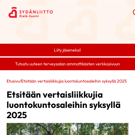
Liity jäseneksi!
Tutustu uuteen terveysalan ammattilaisten verkkosivuun
Etusivu
/
Etsitään vertaisliikkujia luontokuntosaleihin syksyllä 2025
Etsitään vertaisliikkujia
luontokuntosaleihin syksyllä
2025