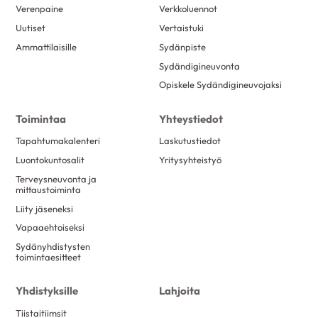
Verenpaine
Verkkoluennot
Uutiset
Vertaistuki
Ammattilaisille
Sydänpiste
Sydändigineuvonta
Opiskele Sydändigineuvojaksi
Toimintaa
Yhteystiedot
Tapahtumakalenteri
Laskutustiedot
Luontokuntosalit
Yritysyhteistyö
Terveysneuvonta ja
mittaustoiminta
Liity jäseneksi
Vapaaehtoiseksi
Sydänyhdistysten
toimintaesitteet
Yhdistyksille
Lahjoita
Tiistaitiimsit