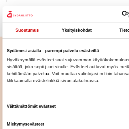
Helsingin Luontokuntosalit järjestetään Helsingin
kaupungin ikääntyneiden liikkumisen edistämisen
avustuksella.
Suostumus
Yksityiskohdat
Tiet
Lue seuraavaksi
Sydämesi asialla - parempi palvelu evästeillä
Hyväksymällä evästeet saat sujuvamman käyttökokemuksen
Kolesterolikoulu
sisältöä, joka sopii juuri sinulle. Evästeet auttavat myös meit
kehittämään palvelua. Voit muuttaa valintojasi milloin tahans
klikkaamalla evästelinkkiä sivun alakulmassa.
LUE IDEAKORTTI
Suostumuksen valinta
Verenpainekoulu 5. tapaaminen
Välttämättömät evästeet
- Nuku ja rentoudu
LUE IDEAKORTTI
Mieltymysevästeet