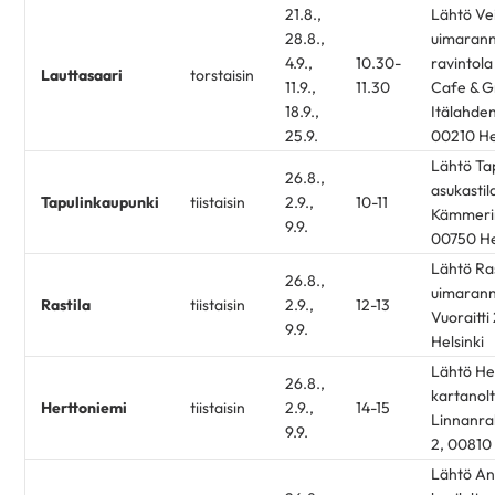
21.8.,
Lähtö Ve
28.8.,
uimaran
4.9.,
10.30-
ravintol
Lauttasaari
torstaisin
11.9.,
11.30
Cafe & Gr
18.9.,
Itälahden
25.9.
00210 He
Lähtö Ta
26.8.,
asukastila
Tapulinkaupunki
tiistaisin
2.9.,
10-11
Kämmerin
9.9.
00750 He
Lähtö Ras
26.8.,
uimarann
Rastila
tiistaisin
2.9.,
12-13
Vuoraitti
9.9.
Helsinki
Lähtö He
26.8.,
kartanolt
Herttoniemi
tiistaisin
2.9.,
14-15
Linnanra
9.9.
2, 00810 
Lähtö An