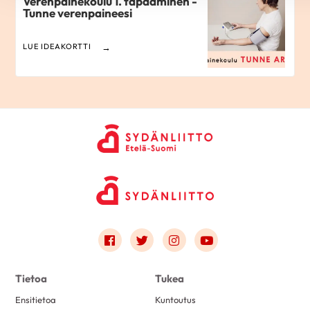
Verenpainekoulu 1. tapaaminen -
Tunne verenpaineesi
LUE IDEAKORTTI
Link to facebook
Link to twitter
Link to instagram
Link to youtube
Tietoa
Tukea
Ensitietoa
Kuntoutus