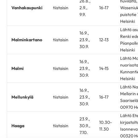
26.8.,
huvilalta,
Vanhakaupunki
tiistaisin
2.9.,
16-17
Waseniu
9.9.
puistotie
Helsinki
Lähtö asu
16.9.,
Renki ed
Malminkartano
tiistaisin
23.9.,
12-13
Piianpolk
30.9.
Helsinki
Lähtö Ma
16.9.,
nuorisota
Malmi
tiistaisin
23.9.,
14-15
Kunnanti
30.9.
Helsinki
Lähtö Na
16.9.,
Mellarin 
Mellunkylä
tiistaisin
23.9.,
16-17
Saariselä
30.9.
00970 He
Lähtö Et
23.9.,
10.30-
kirjastolt
Haaga
tiistaisin
30.9.,
11.30
Isonnevan
7.10.
00320 He