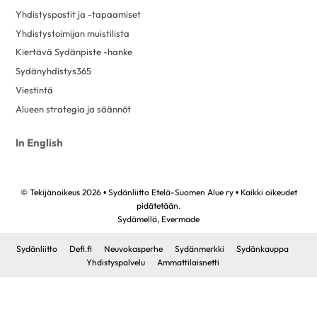
Yhdistyspostit ja -tapaamiset
Yhdistystoimijan muistilista
Kiertävä Sydänpiste -hanke
Sydänyhdistys365
Viestintä
Alueen strategia ja säännöt
In English
© Tekijänoikeus 2026 • Sydänliitto Etelä-Suomen Alue ry • Kaikki oikeudet
pidätetään.
Sydämellä,
Evermade
Sydänliitto
Defi.fi
Neuvokasperhe
Sydänmerkki
Sydänkauppa
Yhdistyspalvelu
Ammattilaisnetti