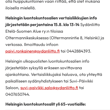
olla huippukuntoinen vaan riittää, että olet mukana
iloisella mielellä.
Helsingin luontokuntosalien vertaisliikkujien info
järjestetään perjantaina 15.8. klo 13-14
Sydänliitto
Etelä-Suomen Alue ry:n tiloissa
Oltermannikeskuksessa (Oltermannintie 8, Helsinki) ja
verkossa. Ilmoittaudu infoon
paivi.ronkainen@sydanliitto.fi
tai 0442884393.
Helsingin ulkopuolisten luontokuntosalien info
järjestetään syksyllä erikseen sovittavana
ajankohtana. Vertaisliikkujaksi haluava, ota yhteyttä
paikalliseen sydänyhdistykseen tai Suvi-Päivikki
Saloon,
suvi-paivikki.salo@sydanliitto.fi
tai
0407650744.
Helsingin luontokuntosalit yli 65-vuotiaille: