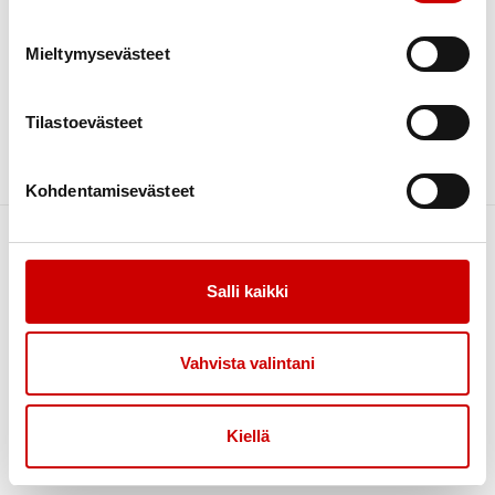
Veikkolan Nuorisotila
Mieltymysevästeet
JÄRJESTÄJÄ
Kirkkonummen-Siuntion Sydänyhdistys / Kyrkslätt-Sjundeå
Hjärtförening ry
Tilastoevästeet
Kohdentamisevästeet
Salli kaikki
Vahvista valintani
Link to facebook
Link to twitter
Link to instagram
Link to youtube
Kiellä
Tietoa
Uutiset