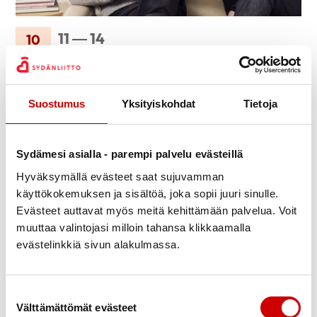
11 — 14
10
marras
Koskentie
Jaa Whatsapp
Jaa Facebook
Jaa Twitter
Jaa Linkedin
Jaa Email
Jaa Print
Suostumus
Yksityiskohdat
Tietoja
KUVAUS
Sydämesi asialla - parempi palvelu evästeillä
Maanantaikerho kokoontuu maanantaisin Veikkolan
Nuorisotilassa (Koskentie 3). Pelataan ryhmissä Shanghai-
Hyväksymällä evästeet saat sujuvamman
korttipeliä. Ota mukaan sisäkengät. Lisätietoja Juhani
käyttökokemuksen ja sisältöä, joka sopii juuri sinulle.
Virtanen p.050 0350 661. Tervetuloa uudet ja vanhat
Evästeet auttavat myös meitä kehittämään palvelua. Voit
kerholaiset!
muuttaa valintojasi milloin tahansa klikkaamalla
evästelinkkiä sivun alakulmassa.
LISÄTIEDOT
Juhani Virtanen 050 035 0661
Suostumuksen valinta
Välttämättömät evästeet
PAIKAN TARKEMMAT TIEDOT