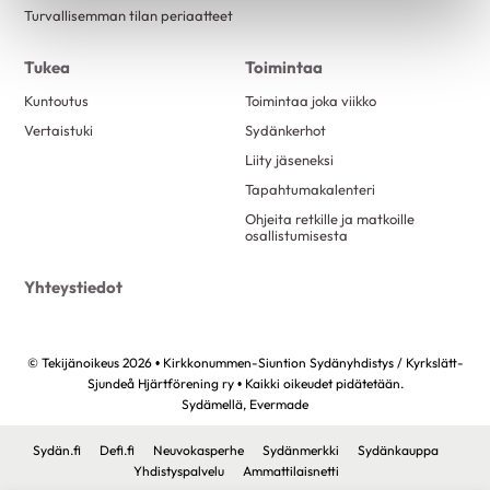
Turvallisemman tilan periaatteet
Tukea
Toimintaa
Kuntoutus
Toimintaa joka viikko
Vertaistuki
Sydänkerhot
Liity jäseneksi
Tapahtumakalenteri
Ohjeita retkille ja matkoille
osallistumisesta
Yhteystiedot
© Tekijänoikeus 2026 • Kirkkonummen-Siuntion Sydänyhdistys / Kyrkslätt-
Sjundeå Hjärtförening ry • Kaikki oikeudet pidätetään.
Sydämellä,
Evermade
Sydän.fi
Defi.fi
Neuvokasperhe
Sydänmerkki
Sydänkauppa
Yhdistyspalvelu
Ammattilaisnetti