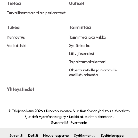
Tietoa
Uutiset
Turvallisemman tilan periaatteet
Tukea
Toimintaa
Kuntoutus
Toimintaa joka viikko
Vertaistuki
Sydänkerhot
Liity jäseneksi
Tapahtumakalenteri
Ohjeita retkille ja matkoille
osallistumisesta
Yhteystiedot
© Tekijänoikeus 2026 • Kirkkonummen-Siuntion Sydänyhdistys / Kyrkslätt-
Sjundeå Hjärtförening ry • Kaikki oikeudet pidätetään.
Sydämellä,
Evermade
Sydän.fi
Defi.fi
Neuvokasperhe
Sydänmerkki
Sydänkauppa