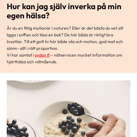
Hur kan jag själv inverka på min
egen hälsa?
Är du en flitig motionär i naturen? Eller är det bästa du vet att
ligga i soffan och läsa en bok? De här båda är riktigt bra
livsstilar. Till ett gott liv hör både vila och motion, god mat och
sömn- allt i rätt proportion.
Vi har samlat i
sydan.fi
– nätservicen mycket information om
hjärthälsa och välmående.