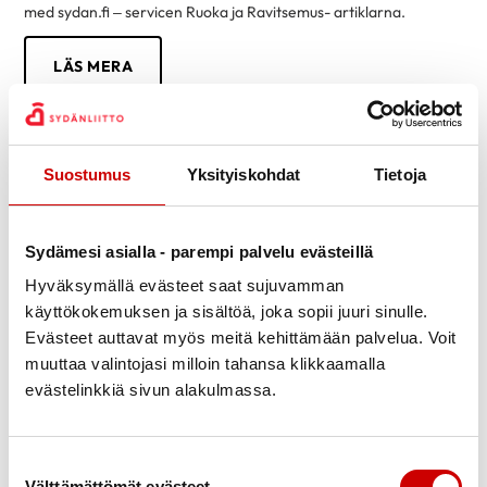
med sydan.fi – servicen Ruoka ja Ravitsemus- artiklarna.
LÄS MERA
Suostumus
Yksityiskohdat
Tietoja
Sydämesi asialla - parempi palvelu evästeillä
Hyväksymällä evästeet saat sujuvamman
käyttökokemuksen ja sisältöä, joka sopii juuri sinulle.
Evästeet auttavat myös meitä kehittämään palvelua. Voit
muuttaa valintojasi milloin tahansa klikkaamalla
evästelinkkiä sivun alakulmassa.
Tietoa sydänsairauksista helposti
Suostumuksen valinta
Välttämättömät evästeet