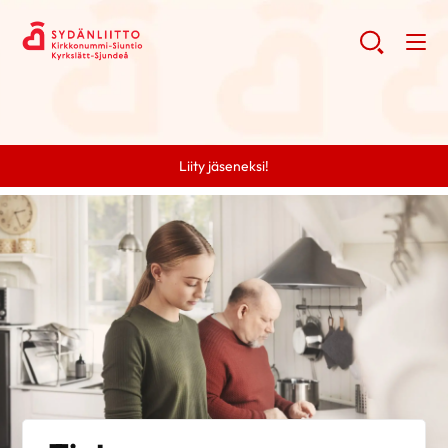
Liity jäseneksi!