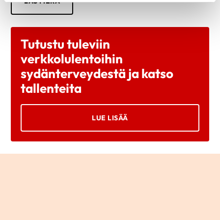
LÄS MERA
Tutustu tuleviin
verkkolulentoihin
sydänterveydestä ja katso
tallenteita
LUE LISÄÄ