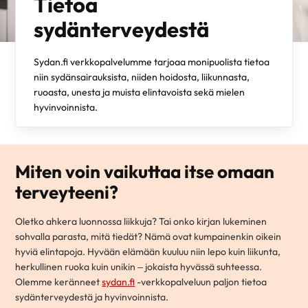
Tietoa
sydänterveydestä
Sydan.fi verkkopalvelumme tarjoaa monipuolista tietoa
niin sydänsairauksista, niiden hoidosta, liikunnasta,
ruoasta, unesta ja muista elintavoista sekä mielen
hyvinvoinnista.
Miten voin vaikuttaa itse omaan
terveyteeni?
Oletko ahkera luonnossa liikkuja? Tai onko kirjan lukeminen
sohvalla parasta, mitä tiedät? Nämä ovat kumpainenkin oikein
hyviä elintapoja. Hyvään elämään kuuluu niin lepo kuin liikunta,
herkullinen ruoka kuin unikin – jokaista hyvässä suhteessa.
Olemme keränneet
sydan.fi
-verkkopalveluun paljon tietoa
sydänterveydestä ja hyvinvoinnista.