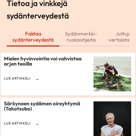
Tietoa ja vinkkejä
sydänterveydestä
Faktaa
Sydänmerkki-
Juttuja j
sydänterveydestä
ruokaohjeita
vertaistarin
Mielen hyvinvointia voi vahvistaa
arjen teoilla
LUE ARTIKKELI
Särkyneen sydämen oireyhtymä
(Takotsubo)
LUE ARTIKKELI