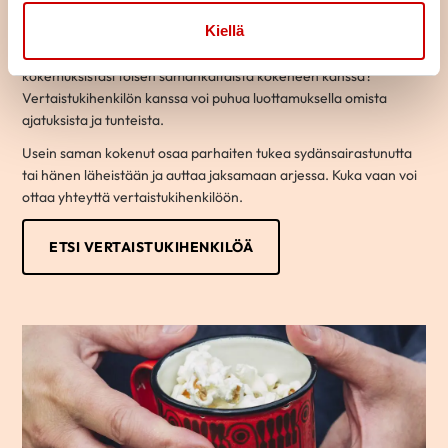
Löydä oma tukijasi
Kiellä
Oletko sairastunut tai sairastuneen läheinen? Haluaisitko jutella
kokemuksistasi toisen samankaltaista kokeneen kanssa?
Vertaistukihenkilön kanssa voi puhua luottamuksella omista
ajatuksista ja tunteista.
Usein saman kokenut osaa parhaiten tukea sydänsairastunutta
tai hänen läheistään ja auttaa jaksamaan arjessa. Kuka vaan voi
ottaa yhteyttä vertaistukihenkilöön.
ETSI VERTAISTUKIHENKILÖÄ