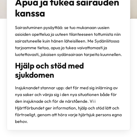
Apua ja tukea sairauden
kanssa
Sairastuminen pysäyttää: se tuo mukanaan uusien
asioiden opettelua ja uuteen tilanteeseen tottumista niin
sairastuneelle kuin hänen läheisilleen. Me Sydänliitossa
tarjoamme tietoa, apua ja tukea vaivattomasti ja
luotettavasti, jokaisen sydänsairaan tarpeita kuunnellen.
Hjälp och stöd med
sjukdomen
Insjuknandet stannar upp: det för med sig inlärning av
nya saker och vänja sig i den nya situationen både för
den insjuknade och för de närstående. Vi i
Hjärtförbundet ger information, hjälp och stöd lätt och
förtroeligt, genom att höra varje hjärtsjuk persons egna
behov.