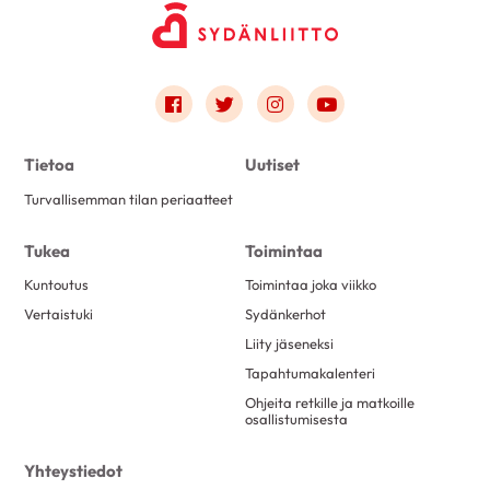
Link to facebook
Link to twitter
Link to instagram
Link to youtube
Tietoa
Uutiset
Turvallisemman tilan periaatteet
Tukea
Toimintaa
Kuntoutus
Toimintaa joka viikko
Vertaistuki
Sydänkerhot
Liity jäseneksi
Tapahtumakalenteri
Ohjeita retkille ja matkoille
osallistumisesta
Yhteystiedot