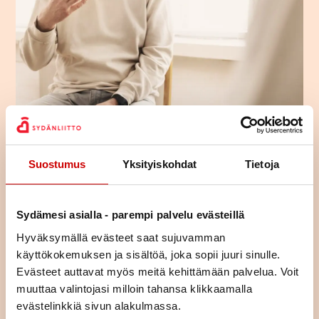
Suostumus
Yksityiskohdat
Tietoja
Sydänliiton kurssit
Sydänliiton kurssit sopivat sinulle, joka etsit apua, tietoa ja
Sydämesi asialla - parempi palvelu evästeillä
vinkkejä arjen elämään sydänsairauden kanssa.
Ryhmämuotoisilla kursseillamme pääset tapaamaan toisia
Hyväksymällä evästeet saat sujuvamman
samassa elämäntilanteessa olevia ja jakamaan kokemuksia
käyttökokemuksen ja sisältöä, joka sopii juuri sinulle.
yhdessä tekemisen ja oppimisen kautta.
Evästeet auttavat myös meitä kehittämään palvelua. Voit
muuttaa valintojasi milloin tahansa klikkaamalla
Osa kursseista on teemallisia kursseja, joissa käsitellään yhtä
asiaa (esim. liikunta, ravitsemus, mielenhyvinvointi tai parisuhde).
evästelinkkiä sivun alakulmassa.