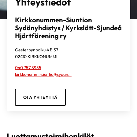
Yhteystiedot
Kirkkonummen-Siuntion
Sydänyhdistys / Kyrkslätt-Sjundeå
Hjärtförening ry
Gesterbynpolku 4 B 37
02410
KIRKKONUMMI
040 757 8955
kirkkonummi-siuntio@sydan.fi
OTA YHTEYTTÄ
Luottamustoimihenkilöt