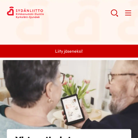
Liity jäseneksi!