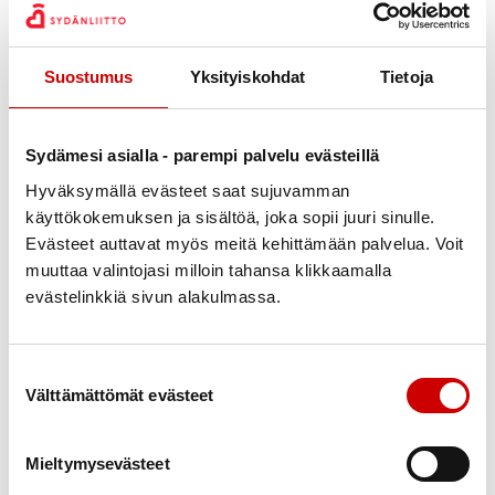
Pirjo Heino
Suostumus
Yksityiskohdat
Tietoja
Yhdistyksen sihteeri
0500903194
pirjo.telenius@luukku.com
Sydämesi asialla - parempi palvelu evästeillä
Hyväksymällä evästeet saat sujuvamman
Katja Jurmu
käyttökokemuksen ja sisältöä, joka sopii juuri sinulle.
Yhdistyksen hallitus
Evästeet auttavat myös meitä kehittämään palvelua. Voit
0405459280
muuttaa valintojasi milloin tahansa klikkaamalla
katja.jurmu@luvn.fi
evästelinkkiä sivun alakulmassa.
Paula Kesälä
Suostumuksen valinta
Yhdistyksen hallitus
Välttämättömät evästeet
0400839374
Mieltymysevästeet
Heidi Malmström