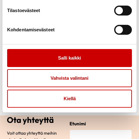
Yhdistyksen hallitus
Tilastoevästeet
0407096770
heidi.malmstrom@hotmail.com
Kohdentamisevästeet
Pirkko Skutnabb
Yhdistyksen hallitus
0442386134
Salli kaikki
pirksku@outlook.com
Gun-Lis Wollsten
Vahvista valintani
Yhdistyksen puheenjohtaja
0407685697
Kiellä
gunlis.wollsten@gmail.com
Ota yhteyttä
Etunimi
Voit ottaa yhteyttä meihin