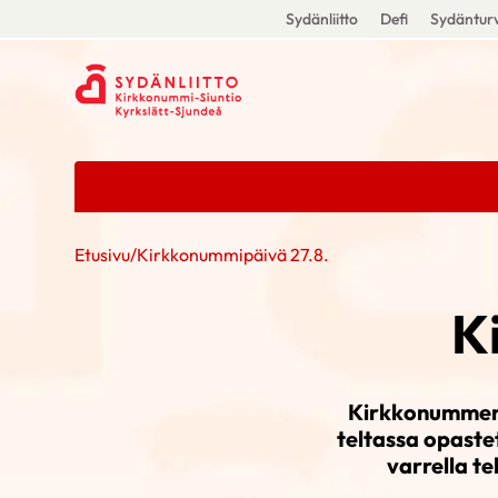
Sydänliitto
Defi
Sydänturv
Etusivu
/
Kirkkonummipäivä 27.8.
K
Kirkkonummen-
teltassa opastet
varrella te