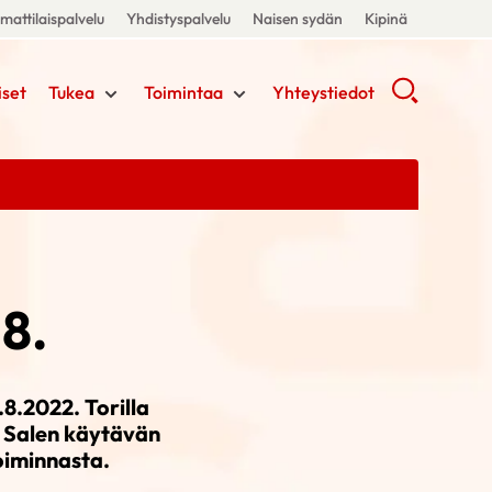
attilaispalvelu
Yhdistyspalvelu
Naisen sydän
Kipinä
iset
Tukea
Toimintaa
Yhteystiedot
8.
.2022. Torilla
a. Salen käytävän
toiminnasta.