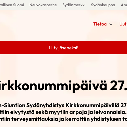
allinen Suomi
Neuvokasperhe
Sydänmerkki
Sydänkauppa
Amm
Tietoa
Uut
Liity jäseneksi!
irkkonummipäivä 27.
Siuntion Sydänyhdistys Kirkkonummipäivillä 27.8
tiin elvytystä sekä myytiin arpoja ja leivonnaisi
htiin terveysmittauksia ja kerrottiin yhdistyksen 