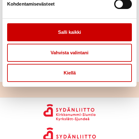
Kohdentamisevästeet
Tervetuloa ostamaan arpoja ja tuotteita sekä
osallistumaan mittauksiin. Voit kysyä myös
yhdistyksen toiminnasta ja kertoa toivomuksia
tulevista tapahtumista tai toimintaideoita kerhoihin.
Salli kaikki
Vahvista valintani
Kiellä