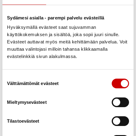
40 € ja 30 €), muina voittoina on mm. leivonnaisia.
Leivonnaisia on myös myytävänä.
Sydämesi asialla - parempi palvelu evästeillä
Hyväksymällä evästeet saat sujuvamman
Salen käytävällä tehdään terveysmittauksia. Nyt on
käyttökokemuksen ja sisältöä, joka sopii juuri sinulle.
hieno tilaisuus mittauttaa edullisesti
Evästeet auttavat myös meitä kehittämään palvelua. Voit
kokonaiskolesteroli, verensokeri ja/ tai verenpaine.
muuttaa valintojasi milloin tahansa klikkaamalla
Yhdistyksen omat, koulutetut hoitajat suorittavat
evästelinkkiä sivun alakulmassa.
mittaukset ja opastavat tarvittaessa
jatkotoimenpiteisiin.
Hinnasto jäsen ei jäsen
Suostumuksen valinta
Välttämättömät evästeet
Kokonaiskolesteroli 7 € 10 €
Verensokeri 3 € 5 €
Verenpaineen mittaus ja omamittauksen opastus on
Mieltymysevästeet
ilmainen.
Tilastoevästeet
Teltan edessä järjestetään tietoisku ensiavusta ja
elvytyksestä klo12 alkaen.