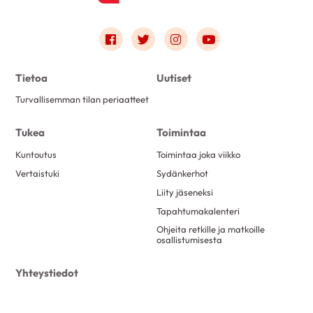
Link to facebook
Link to twitter
Link to instagram
Link to youtube
Tietoa
Uutiset
Turvallisemman tilan periaatteet
Tukea
Toimintaa
Kuntoutus
Toimintaa joka viikko
Vertaistuki
Sydänkerhot
Liity jäseneksi
Tapahtumakalenteri
Ohjeita retkille ja matkoille
osallistumisesta
Yhteystiedot