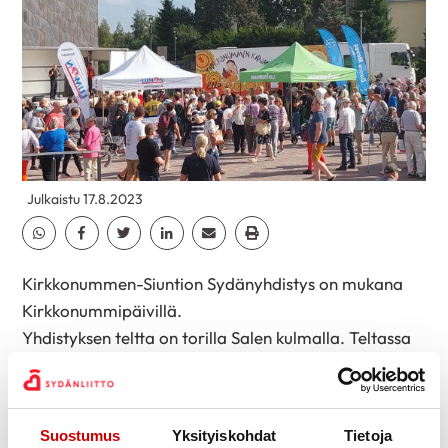
Julkaistu 17.8.2023
Jaa Whatsapp
Jaa Facebook
Jaa Twitter
Jaa Linkedin
Jaa Email
Jaa Print
Kirkkonummen-Siuntion Sydänyhdistys on mukana
Kirkkonummipäivillä.
Yhdistyksen teltta on torilla Salen kulmalla. Teltassa
on myynnissä leivonnaisia ja arpoja sekä sieltä voit
lunastaa arpavoitot. Arpojen myyjät kiertelevät
myös torialueella myymässä arpoja.
Suostumus
Yksityiskohdat
Tietoja
Päävoittoina on kolme herkkukassia (arvoltaan 50 €,