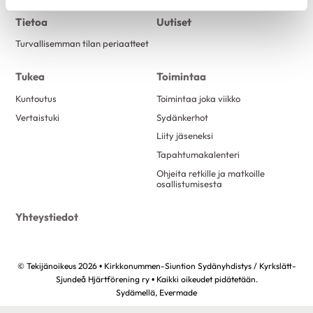
Tietoa
Uutiset
Turvallisemman tilan periaatteet
Tukea
Toimintaa
Kuntoutus
Toimintaa joka viikko
Vertaistuki
Sydänkerhot
Liity jäseneksi
Tapahtumakalenteri
Ohjeita retkille ja matkoille
osallistumisesta
Yhteystiedot
© Tekijänoikeus 2026 • Kirkkonummen-Siuntion Sydänyhdistys / Kyrkslätt-
Sjundeå Hjärtförening ry • Kaikki oikeudet pidätetään.
Sydämellä,
Evermade