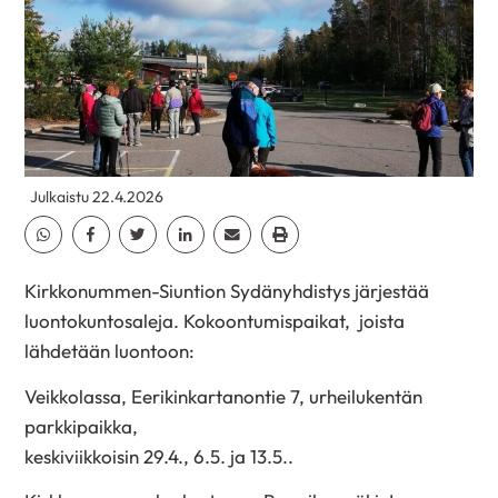
Julkaistu 22.4.2026
Jaa Whatsapp
Jaa Facebook
Jaa Twitter
Jaa Linkedin
Jaa Email
Jaa Print
Kirkkonummen-Siuntion Sydänyhdistys järjestää
luontokuntosaleja. Kokoontumispaikat, joista
lähdetään luontoon:
Veikkolassa, Eerikinkartanontie 7, urheilukentän
parkkipaikka,
keskiviikkoisin 29.4., 6.5. ja 13.5..