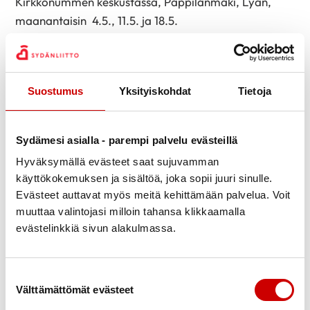
Kirkkonummen keskustassa, Pappilanmäki, Lyan,
maanantaisin 4.5., 11.5. ja 18.5.
Ohjaaja on fysioterapeutti Essi Granlund.
Fysioterapeutin ohjauksessa on turvallista liikkua
sairaudesta huolimatta. Liikunta on hyvä lääke
Suostumus
Yksityiskohdat
Tietoja
sydänsairauksissa. Monipuolisesti liikkumalla voi
ehkäistä sairauksia ennakolta. Joskus sydänsairaus
Sydämesi asialla - parempi palvelu evästeillä
voi pitkään antaa vain heikkoja oireita.
Hyväksymällä evästeet saat sujuvamman
Luontokuntosalilla saa tietoa verenpaineen
käyttökokemuksen ja sisältöä, joka sopii juuri sinulle.
hallinnasta ja sydänoireiden varhaisesta
Evästeet auttavat myös meitä kehittämään palvelua. Voit
tunnistamisesta ja hoidosta. Liikkuminen luonnossa
muuttaa valintojasi milloin tahansa klikkaamalla
laskee verenpainetta, vähentää stressiä ja parantaa
evästelinkkiä sivun alakulmassa.
unen laatua,
Ryhmän mukana seuraavat vertaisohjaajat
Suostumuksen valinta
huolehtivat omalta osaltaan osallistujien turvallisesta
Välttämättömät evästeet
etenemisestä ohjelman mukaisesti. Reipas liikunta