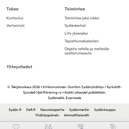
Tukea
Toimintaa
Kuntoutus
Toimintaa joka viikko
Vertaistuki
Sydänkerhot
Liity jäseneksi
Tapahtumakalenteri
Ohjeita retkille ja matkoille
osallistumisesta
Yhteystiedot
© Tekijänoikeus 2026 • Kirkkonummen-Siuntion Sydänyhdistys / Kyrkslätt-
Sjundeå Hjärtförening ry • Kaikki oikeudet pidätetään.
Sydämellä,
Evermade
Sydän.fi
Defi.fi
Neuvokasperhe
Sydänmerkki
Sydänkauppa
Yhdistyspalvelu
Ammattilaisnetti