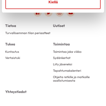
Kiellä
Link to facebook
Link to twitter
Link to instagram
Link to youtube
Tietoa
Uutiset
Turvallisemman tilan periaatteet
Tukea
Toimintaa
Kuntoutus
Toimintaa joka viikko
Vertaistuki
Sydänkerhot
Liity jäseneksi
Tapahtumakalenteri
Ohjeita retkille ja matkoille
osallistumisesta
Yhteystiedot