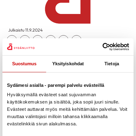
Julkaistu 11.9.2024
Jaa Whatsapp
Jaa Facebook
Jaa Twitter
Jaa Linkedin
Jaa Email
Jaa Print
Keskiviikkona 17.9 klo 17 Kirkkonummen
Palvelukeskuksessa, Rajakuja 3
Suostumus
Yksityiskohdat
Tietoja
Kirkkonummen-Siuntion Sydänyhdistyksen
järjestämä SYDÄNILTA
Sydämesi asialla - parempi palvelu evästeillä
klo 17 Mittaukset ja kahvi
Hyväksymällä evästeet saat sujuvamman
Kolesterolin mittaus sydänyhdistyksen jäseniltä 7€/
käyttökokemuksen ja sisältöä, joka sopii juuri sinulle.
10€ muilta.
Evästeet auttavat myös meitä kehittämään palvelua. Voit
Verensokerin mittaus 3€ jäseniltä/5€ muilta.
muuttaa valintojasi milloin tahansa klikkaamalla
Verenpaineen mittaus ja omamittauksen opastus on
evästelinkkiä sivun alakulmassa.
ilmainen kaikille.