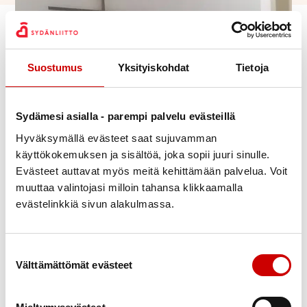
Suostumus
Yksityiskohdat
Tietoja
Sydämesi asialla - parempi palvelu evästeillä
Hyväksymällä evästeet saat sujuvamman
Julkaistu 2.11.2022
käyttökokemuksen ja sisältöä, joka sopii juuri sinulle.
Jaa Whatsapp
Jaa Facebook
Jaa Twitter
Jaa Linkedin
Jaa Email
Jaa Print
Evästeet auttavat myös meitä kehittämään palvelua. Voit
muuttaa valintojasi milloin tahansa klikkaamalla
evästelinkkiä sivun alakulmassa.
Messussa kokoonnumme yhteen rukoilemaan,
laulamaan, kuulemaan Jumalan sanaa ja viettämään
ehtoollista. Uskonpuhdistuksen muistopäivä. Uskon
Suostumuksen valinta
perustus.
Välttämättömät evästeet
Pappina Nina Stjernvall-Kiviniemi