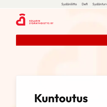
Sydänliitto
Defi
Sydänturv
Kuntoutus