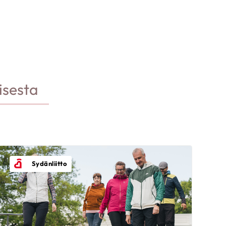
isesta
Sydänliitto