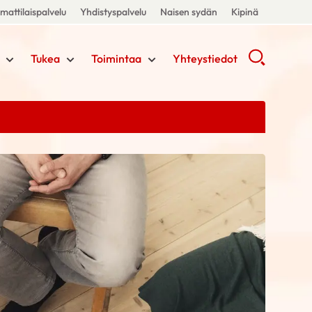
attilaispalvelu
Yhdistyspalvelu
Naisen sydän
Kipinä
Tukea
Toimintaa
Yhteystiedot