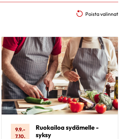
Poista valinnat
Ruokailoa sydämelle -
9.9.
-
syksy
7.10.