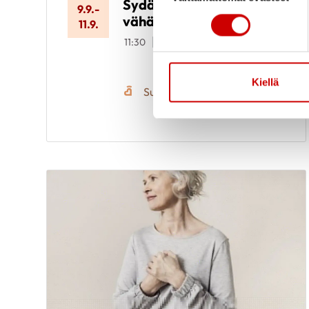
Sydänkurssi
9.9.
-
vähävaraisille
11.9.
11:30
Meri-Karinan
hyvinvointikeskus
Seiskarinkatu 35, 20900
TURKU
Kiellä
Suomen Sydänliitto ry