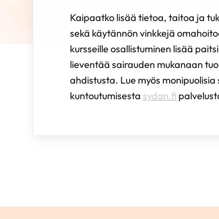
Kaipaatko lisää tietoa, taitoa ja tuk
sekä käytännön vinkkejä omahoito
kursseille osallistuminen lisää pait
lieventää sairauden mukanaan tu
ahdistusta. Lue myös monipuolisia
kuntoutumisesta
sydan.fi
palvelus