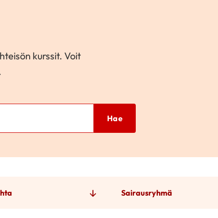
teisön kurssit. Voit
.
Hae
hta
Sairausryhmä