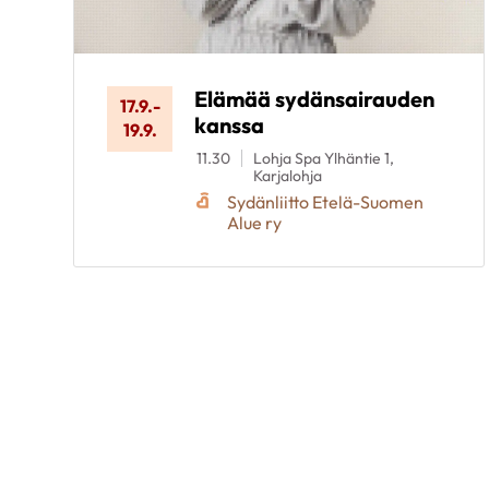
Elämää sydänsairauden
17.9.
-
kanssa
19.9.
11.30
Lohja Spa Ylhäntie 1,
Karjalohja
Sydänliitto Etelä-Suomen
Alue ry