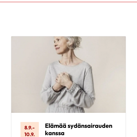
Elämää sydänsairauden
8.9.
-
kanssa
10.9.