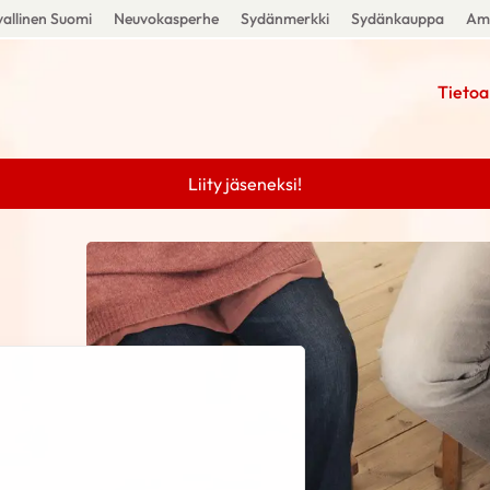
allinen Suomi
Neuvokasperhe
Sydänmerkki
Sydänkauppa
Amm
Tietoa
Liity jäseneksi!