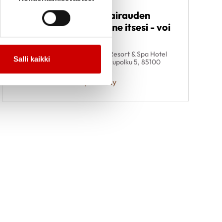
Elämää
17.9.
-
sydänlihassairauden
19.9.
kanssa - tunne itsesi - voi
hyvin
14.00
Santa's Resort & Spa Hotel
Salli kaikki
Sani, Jukupolku 5, 85100
Kalajoki
Karpatiat Ry