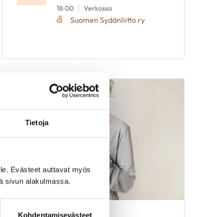
18:00
Verkossa
Suomen Sydänliitto ry
Tietoja
le. Evästeet auttavat myös
iä sivun alakulmassa.
Kohdentamisevästeet