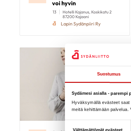
voi hyvin
13
Hotelli Kajanus, Koskikatu 2
87200 Kajaani
Lapin Sydänpiiri Ry
Suostumus
Sydämesi asialla - parempi p
Hyväksymällä evästeet saat s
meitä kehittämään palvelua. V
Suostumuksen valinta
Välttämättömät evästeet