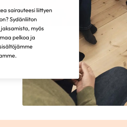
ea sairauteesi liittyen
on? Sydänliiton
si jaksamista, myös
omaa pelkoa ja
 sisältöjämme
tamme.