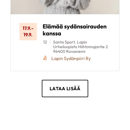
Elämää sydänsairauden
17.9.
-
kanssa
19.9.
12
Santa Sport, Lapin
Urheiluopisto Hiihtomajantie 2
96400 Rovaniemi
Lapin Sydänpiiri Ry
LATAA LISÄÄ