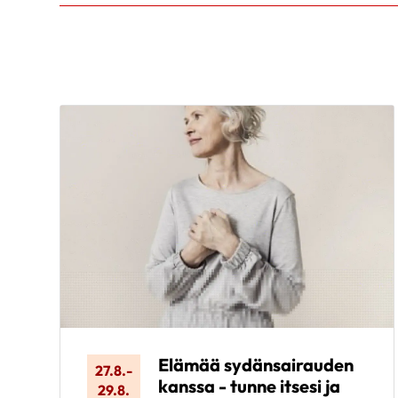
Elämää sydänsairauden
27.8.
-
kanssa - tunne itsesi ja
29.8.