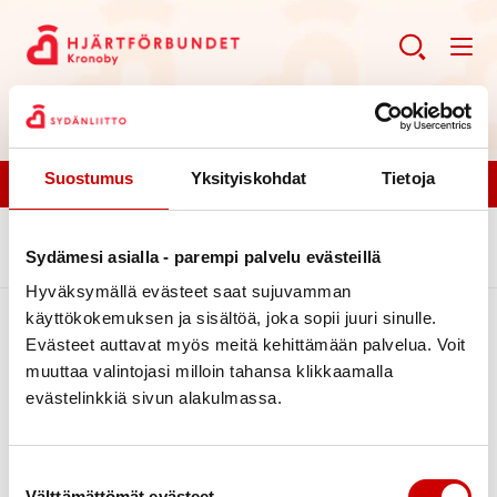
Suostumus
Yksityiskohdat
Tietoja
Bli medlem!
.
Sydämesi asialla - parempi palvelu evästeillä
Hyväksymällä evästeet saat sujuvamman
käyttökokemuksen ja sisältöä, joka sopii juuri sinulle.
Evästeet auttavat myös meitä kehittämään palvelua. Voit
muuttaa valintojasi milloin tahansa klikkaamalla
evästelinkkiä sivun alakulmassa.
Suostumuksen valinta
Link to facebook
Link to twitter
Link to instagram
Link to youtube
Välttämättömät evästeet