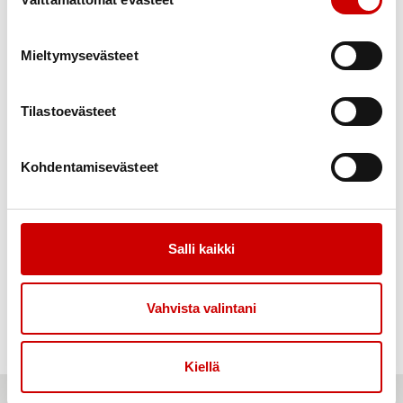
Information
Verksamhet
Mieltymysevästeet
Nyheter
Om oss
Styrelsen
Tilastoevästeet
Bli medlem
Evenemangskalender
Kohdentamisevästeet
Stöd
Kontaktinformation
Rehabilitering
Kamratstöd
Salli kaikki
Stödpersoner
Vahvista valintani
© Upphovsrätt 2026 • Kronoby Hjärtförening Rf • Alla rättigheter
förbehållna.
Sydämellä,
Evermade
Kiellä
Sydän.fi
Defi.fi
Neuvokasperhe
Sydänmerkki
Sydänkauppa