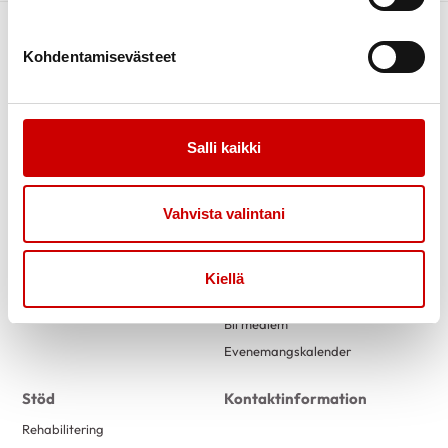
Kohdentamisevästeet
Salli kaikki
Link to facebook
Link to twitter
Link to instagram
Link to youtube
Vahvista valintani
Information
Verksamhet
Nyheter
Om oss
Kiellä
Styrelsen
Bli medlem
Evenemangskalender
Stöd
Kontaktinformation
Rehabilitering