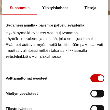
Styrelsen i
Suostumus
Yksityiskohdat
Tietoja
Kronoby Hjärtförening
Sydämesi asialla - parempi palvelu evästeillä
Till vår styrelse år 2025 hör:
Hyväksymällä evästeet saat sujuvamman
käyttökokemuksen ja sisältöä, joka sopii juuri sinulle.
Marit Kolam, ordförande
Evästeet auttavat myös meitä kehittämään palvelua. Voit
Kristina Stor, vice ordförande
Carola Huldén, sekreterare
muuttaa valintojasi milloin tahansa klikkaamalla
Benita Björklund
evästelinkkiä sivun alakulmassa.
Stig Blomqvist
Else-Britt Forsström
Sven-Olof Furu
Suostumuksen valinta
Mona Högnabba
Välttämättömät evästeet
Svante Laurèn
Mikael Saarukka
Anna Sandbacka
Mieltymysevästeet
Kassör utanför styrelsen: Rantalainen Botnia Ab
Tilastoevästeet