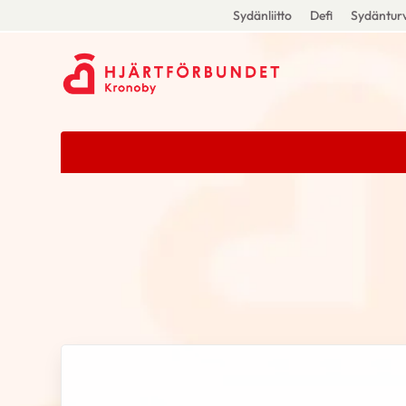
Sydänliitto
Defi
Sydänturv