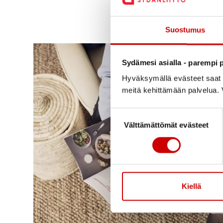
Suostumus
Sydämesi asialla - parempi p
Hyväksymällä evästeet saat s
meitä kehittämään palvelua. V
Suostumuksen valinta
Välttämättömät evästeet
Kiellä