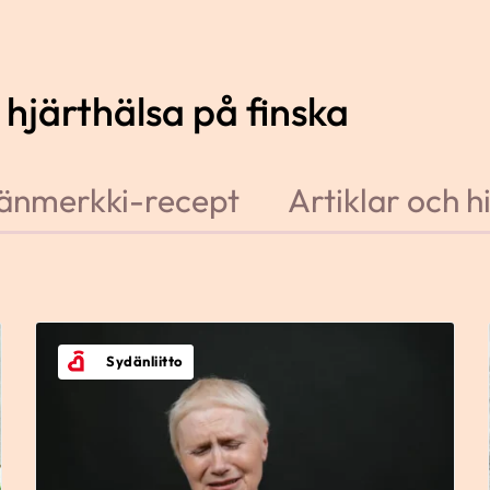
 hjärthälsa på finska
änmerkki-recept
Artiklar och h
Sydänliitto