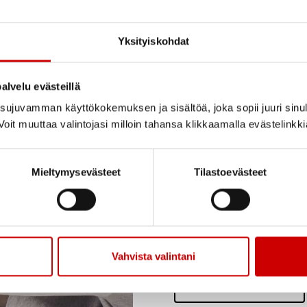
Yksityiskohdat
alvelu evästeillä
Informatio
ujuvamman käyttökokemuksen ja sisältöä, joka sopii juuri sinul
oit muuttaa valintojasi milloin tahansa klikkaamalla evästelinkk
Söker du information
dem? Sydan.fi/se/ -on
Mieltymysevästeet
Tilastoevästeet
innehåller faktabaser
innehåller även exper
berättelser om livet 
Vahvista valintani
LÄS MER HÄR