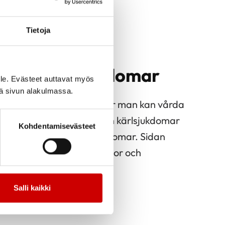
Tietoja
n on hjärtsjukdomar
le. Evästeet auttavat myös
iä sivun alakulmassa.
 om hjärtsjukdomar och hur man kan vårda
lintjänstens del Hjärt- och kärlsjukdomar
Kohdentamisevästeet
ade artiklar om hjärtsjukdomar. Sidan
ters svar på läsarnas frågor och
med sjukdomen.
Salli kaikki