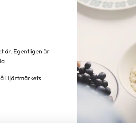
t är. Egentligen är
la
 på Hjärtmärkets