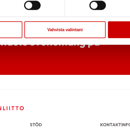
Vahvista valintani
bundets evenemang på
STÖD
KONTAKTINF