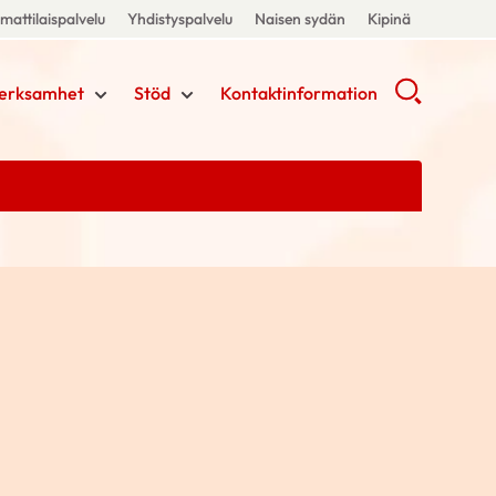
attilaispalvelu
Yhdistyspalvelu
Naisen sydän
Kipinä
erksamhet
Stöd
Kontaktinformation