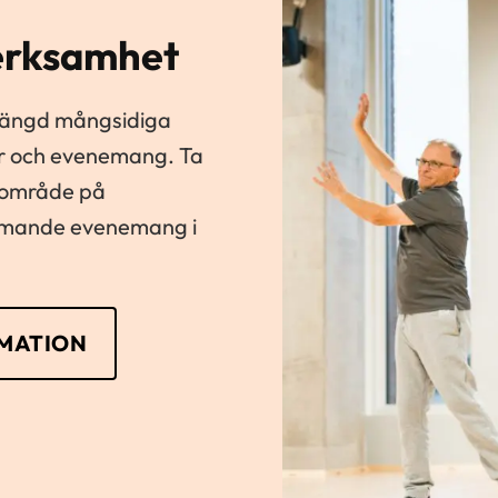
erksamhet
mängd mångsidiga
esor och evenemang. Ta
t område på
ommande evenemang i
MATION