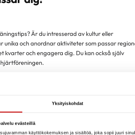
äningstips? Är du intresserad av kultur eller
r unika och anordnar aktiviteter som passar region
et kvarter och engagera dig. Du kan också själv
 hjärtföreningen.
Yksityiskohdat
Bli medlem
alvelu evästeillä
Som medlem är du en 
ujuvamman käyttökokemuksen ja sisältöä, joka sopii juuri sinul