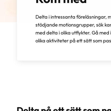
Delta i intressanta föreläsningar, 
stödjande motionsgrupper, sök kamr
med delta i olika utflykter. Gå me
olika aktiviteter på ett sätt som pa
Delta på ett sätt som pa