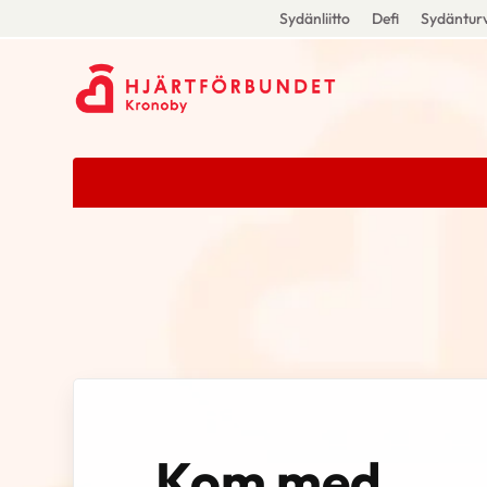
Sydänliitto
Defi
Sydänturv
Kom med