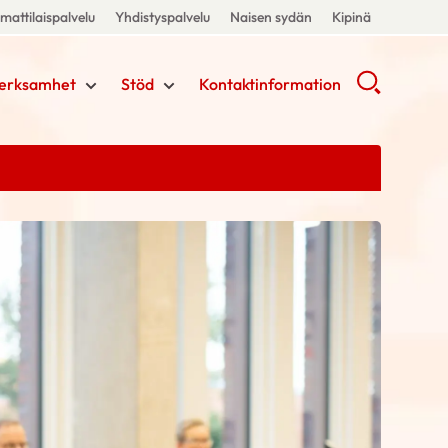
attilaispalvelu
Yhdistyspalvelu
Naisen sydän
Kipinä
erksamhet
Stöd
Kontaktinformation