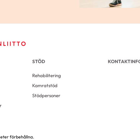
STÖD
KONTAKTINF
Rehabilitering
Kamratstöd
Stödpersoner
r
heter förbehållna.