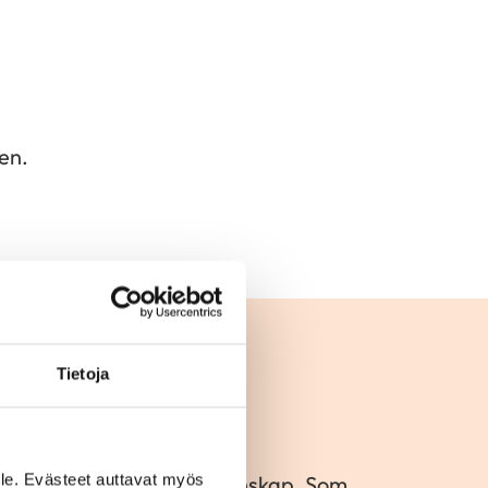
en.
Tietoja
del av en stor hjärtgemenskap. Som
le. Evästeet auttavat myös