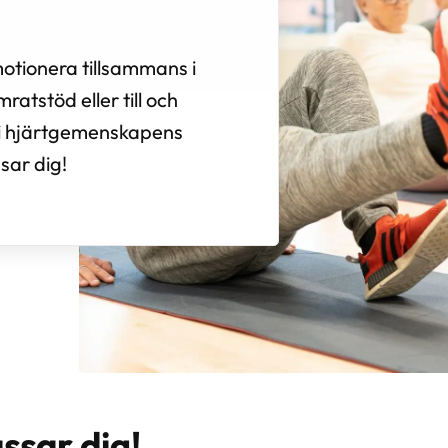
motionera tillsammans i
atstöd eller till och
d i hjärtgemenskapens
ssar dig!
ssar dig!