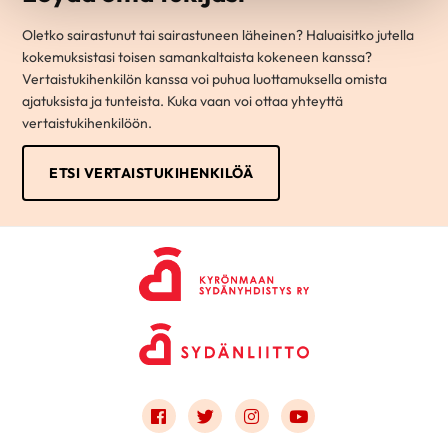
Oletko sairastunut tai sairastuneen läheinen? Haluaisitko jutella
kokemuksistasi toisen samankaltaista kokeneen kanssa?
Vertaistukihenkilön kanssa voi puhua luottamuksella omista
ajatuksista ja tunteista. Kuka vaan voi ottaa yhteyttä
vertaistukihenkilöön.
ETSI VERTAISTUKIHENKILÖÄ
Link to facebook
Link to twitter
Link to instagram
Link to youtube