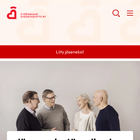
Liity jäseneksi!