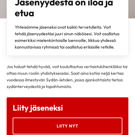
Jäsenyydestä on iloa ja
etua
Yhteisömme jäseneksi ovat kaikki tervetulleita. Voit
tehdä jäsenyydestäsi juuri sinun näköisesi. Voit osallistua
esimerkiksi mielenkiintoisille luennoille, liikkua yhdessä
kannustavissa ryhmissä tai osallistua erilaisille retkille.
Jos haluat tehdä hyvää, voit kouluttautua vertaistukihenkilöksi tai
ottaa muun roolin yhdistyksessäsi. Saat aina kotiisi neljä kertaa
vuodessa ilmestyvän Sydän-lehden, jossa ajankohtaista tietoa
sydänterveydestä ja tapahtumista.
Liity jäseneksi
LIITY NYT