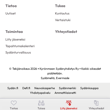
Tietoa
Tukea
Uutiset
Kuntoutus
Vertaistuki
Toimintaa
Yhteystiedot
Liity jäseneksi
Tapahtumakalenteri
Sydänturvallisuus
© Tekijänoikeus 2026 • Kyrönmaan Sydänyhdistys Ry • Kaikki oikeudet
pidätetään.
Sydämellä,
Evermade
Sydän.fi
Defi.fi
Neuvokasperhe
Sydänmerkki
Sydänkauppa
Yhdistyspalvelu
Ammattilaisnetti
Tietoa
Tukea
Liity jäseneksi
Yhteystiedot