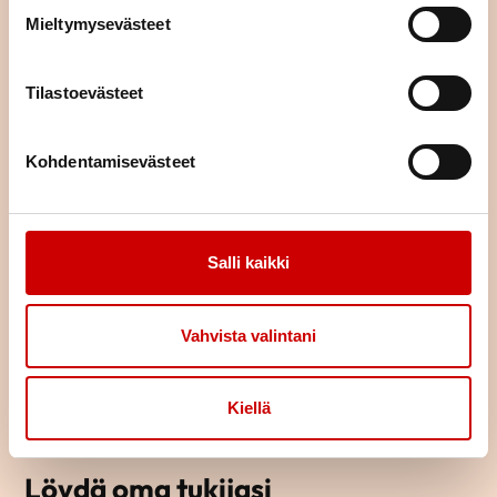
Mieltymysevästeet
TUTUSTU TAPAHTUMAKALENTERIIN
Tilastoevästeet
Kohdentamisevästeet
Salli kaikki
Vahvista valintani
Kiellä
Löydä oma tukijasi