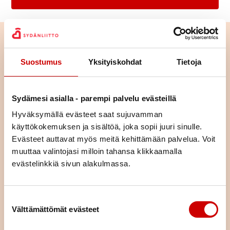
Suostumus
Yksityiskohdat
Tietoja
Sydämesi asialla - parempi palvelu evästeillä
Hyväksymällä evästeet saat sujuvamman
käyttökokemuksen ja sisältöä, joka sopii juuri sinulle.
Evästeet auttavat myös meitä kehittämään palvelua. Voit
muuttaa valintojasi milloin tahansa klikkaamalla
evästelinkkiä sivun alakulmassa.
Tutustu toimintaan alueellamme
Suostumuksen valinta
Tutustu yhdistyksemme toimintaan ja lähde mukaan
Välttämättömät evästeet
osallistumaan tai vaikka järjestämään toimintaa – ihan miten
vain itse haluat.