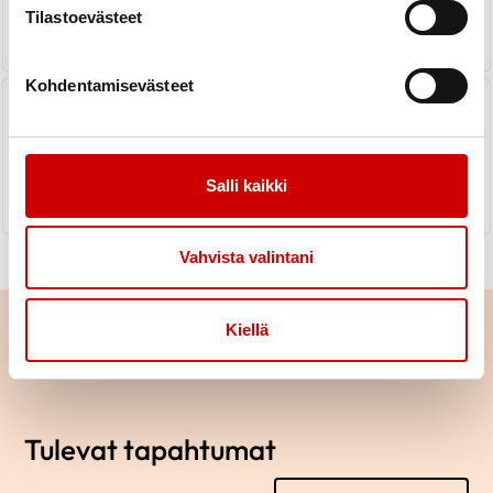
LUE UUTINEN
Tilastoevästeet
Kohdentamisevästeet
Sydänturvallisuutta Kyrönmaalla
maaseudun asukkaille
LUE UUTINEN
Salli kaikki
Vahvista valintani
Kiellä
Tulevat tapahtumat