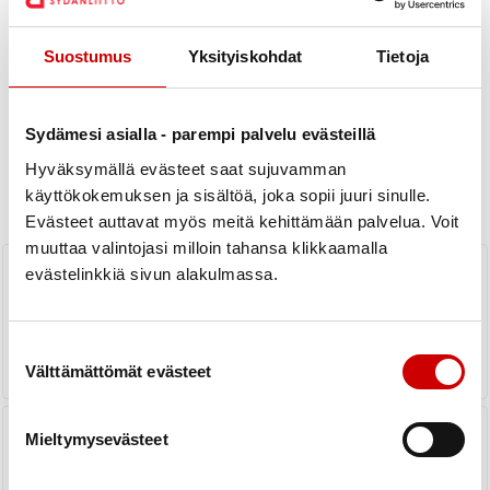
Suostumus
Yksityiskohdat
Tietoja
Uutiset
Sydämesi asialla - parempi palvelu evästeillä
Hyväksymällä evästeet saat sujuvamman
KAIKKI UUTISET
käyttökokemuksen ja sisältöä, joka sopii juuri sinulle.
Yhdistys
Piiri
Evästeet auttavat myös meitä kehittämään palvelua. Voit
muuttaa valintojasi milloin tahansa klikkaamalla
Sydänturvallisuutta Kyrönmaalle
evästelinkkiä sivun alakulmassa.
hankkeen vaikutukset
LUE UUTINEN
Suostumuksen valinta
Välttämättömät evästeet
Tervetuloa
Mieltymysevästeet
Sydänturvallisuustilaisuuksiin