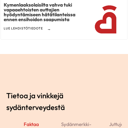
Kymenlaaksolaisilta vahva tuki
vapaaehtoisten auttajien
hyödyntämiseen hätätilanteissa
ennen ensihoidon saapumista
LUE LEHDISTÖTIEDOTE
Tietoa ja vinkkejä
sydänterveydestä
Faktaa
Sydänmerkki-
Juttuja j