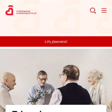
Liity jäseneksi!