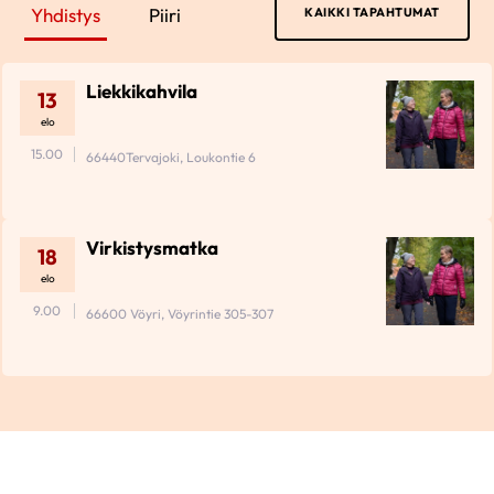
Yhdistys
Piiri
KAIKKI TAPAHTUMAT
Liekkikahvila
13
elo
15.00
66440Tervajoki, Loukontie 6
Virkistysmatka
18
elo
9.00
66600 Vöyri, Vöyrintie 305-307