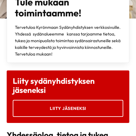
Tule mukaan
toimintaamme!
Tervetuloa Kyrönmaan Sydänyhdistyksen verkkosivuille.
Yhdessä sydänalueemme kanssa tarjoamme tietoa,
tukea ja monipuolista toimintaa sydänsairastuneille sekä
kaikille terveydestä ja hyvinvoinnista kiinnostuneille.
Tervetuloa mukaan!
Liity sydänyhdistyksen
jäseneksi
LIITY JÄSENEKSI
Yhdessäoloa, tietoa ja tukea