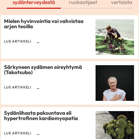
sydänterveydestä
ruokaohjeet
vertaistarin
Mielen hyvinvointia voi vahvistaa
arjen teoilla
LUE ARTIKKELI
Särkyneen sydämen oireyhtymä
(Takotsubo)
LUE ARTIKKELI
Sydänlihasta paksuntava eli
hypertrofinen kardiomyopatia
LUE ARTIKKELI