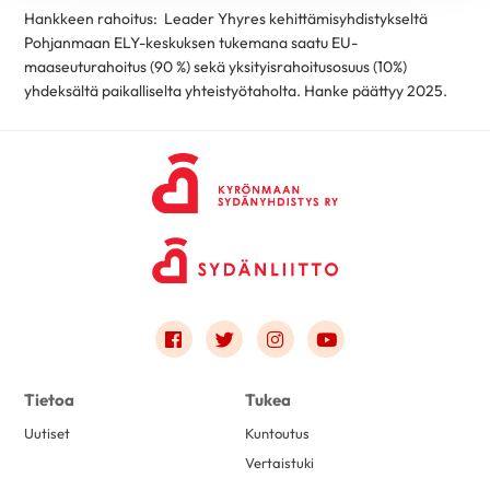
Hankkeen rahoitus: Leader Yhyres kehittämisyhdistykseltä
Pohjanmaan ELY-keskuksen tukemana saatu EU-
maaseuturahoitus (90 %) sekä yksityisrahoitusosuus (10%)
yhdeksältä paikalliselta yhteistyötaholta. Hanke päättyy 2025.
Link to facebook
Link to twitter
Link to instagram
Link to youtube
Tietoa
Tukea
Uutiset
Kuntoutus
Vertaistuki