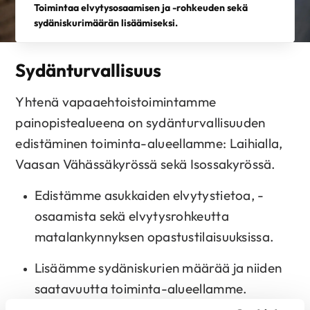
Toimintaa elvytysosaamisen ja -rohkeuden sekä
sydäniskurimäärän lisäämiseksi.
Sydänturvallisuus
Yhtenä vapaaehtoistoimintamme
painopistealueena on sydänturvallisuuden
edistäminen toiminta-alueellamme: Laihialla,
Vaasan Vähässäkyrössä sekä Isossakyrössä.
Edistämme asukkaiden elvytystietoa, -
osaamista sekä elvytysrohkeutta
matalankynnyksen opastustilaisuuksissa.
Lisäämme sydäniskurien määrää ja niiden
saatavuutta toiminta-alueellamme.