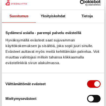
Teemme yhteistyötä sydänturvallisuuden
edistämisessä eri toimijoiden kanssa
Suostumus
Yksityiskohdat
Tietoja
Sydänturvallisuuteen liittyvissä asioissa, voit
ottaa yhteyttä: pj Marja-Leena Niemelä,
Sydämesi asialla - parempi palvelu evästeillä
maijaleena.niemela@gmail.com, p.050-
Hyväksymällä evästeet saat sujuvamman
5411949
käyttökokemuksen ja sisältöä, joka sopii juuri sinulle.
Evästeet auttavat myös meitä kehittämään palvelua. Voit
Tutustu myös:
muuttaa valintojasi milloin tahansa klikkaamalla
evästelinkkiä sivun alakulmassa.
TIETOA SYDÄNTURVALLISUUDESTA
Suostumuksen valinta
Välttämättömät evästeet
Mieltymysevästeet