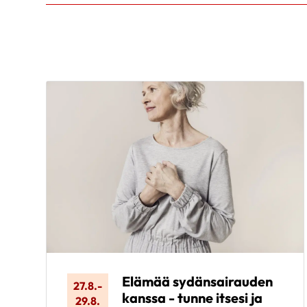
Elämää sydänsairauden
27.8.
-
kanssa - tunne itsesi ja
29.8.