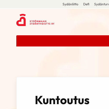
Sydänliitto
Defi
Sydänturv
Kuntoutus