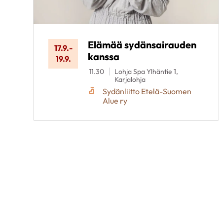
Elämää sydänsairauden
17.9.
-
kanssa
19.9.
11.30
Lohja Spa Ylhäntie 1,
Karjalohja
Sydänliitto Etelä-Suomen
Alue ry