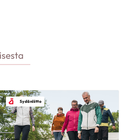
isesta
Sydänliitto