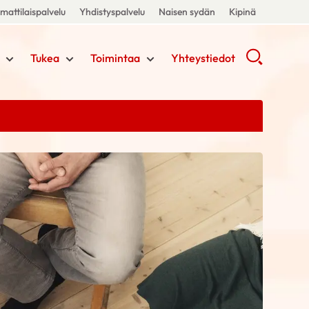
attilaispalvelu
Yhdistyspalvelu
Naisen sydän
Kipinä
Tukea
Toimintaa
Yhteystiedot