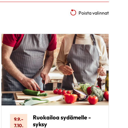
Poista valinnat
Ruokailoa sydämelle -
9.9.
-
syksy
7.10.