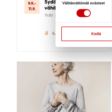
Sydänkurssi
9.9.
-
Välttämättömät evästeet
vähävaraisille
11.9.
11:30
Meri-Karinan
hyvinvointikeskus
Seiskarinkatu 35, 20900
TURKU
Suomen Sydänliitto ry
Kiellä