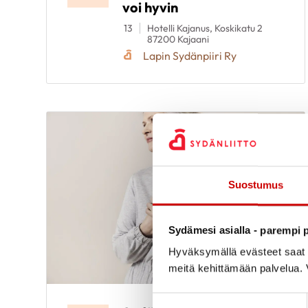
voi hyvin
13
Hotelli Kajanus, Koskikatu 2
87200 Kajaani
Lapin Sydänpiiri Ry
Suostumus
Sydämesi asialla - parempi p
Hyväksymällä evästeet saat s
meitä kehittämään palvelua. V
Suostumuksen valinta