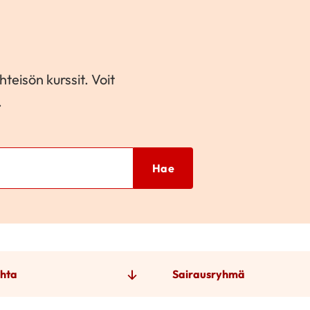
teisön kurssit. Voit
.
Hae
hta
Sairausryhmä