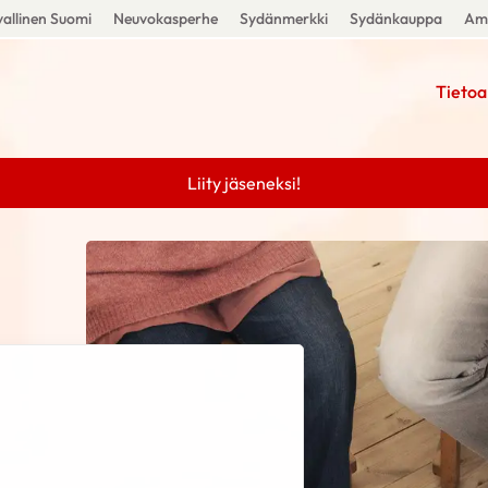
allinen Suomi
Neuvokasperhe
Sydänmerkki
Sydänkauppa
Amm
Tietoa
Liity jäseneksi!