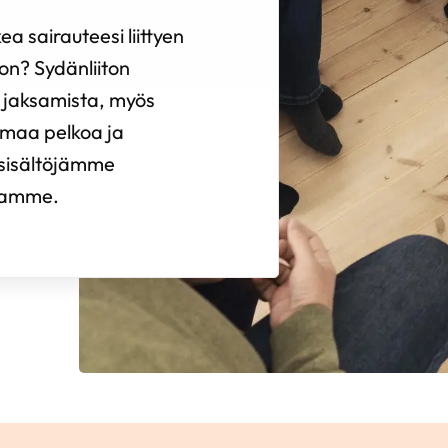
ea sairauteesi liittyen
on? Sydänliiton
si jaksamista, myös
omaa pelkoa ja
 sisältöjämme
tamme.