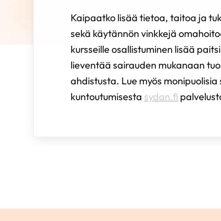
Kaipaatko lisää tietoa, taitoa ja tuk
sekä käytännön vinkkejä omahoito
kursseille osallistuminen lisää pait
lieventää sairauden mukanaan tu
ahdistusta. Lue myös monipuolisia
kuntoutumisesta
sydan.fi
palvelus