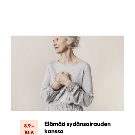
Elämää sydänsairauden
8.9.
-
kanssa
10.9.