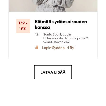
Elämää sydänsairauden
17.9.
-
kanssa
19.9.
12
Santa Sport, Lapin
Urheiluopisto Hiihtomajantie 2
96400 Rovaniemi
Lapin Sydänpiiri Ry
LATAA LISÄÄ