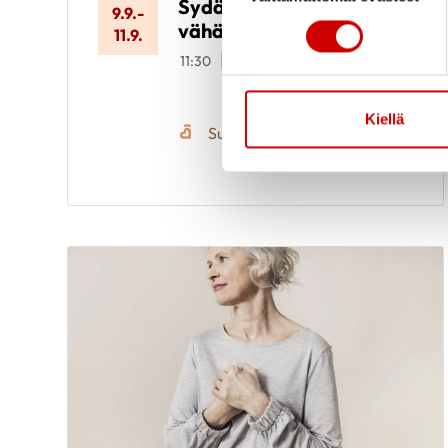
Sydänkurssi
9.9.
-
vähävaraisille
11.9.
11:30
Meri-Karinan
hyvinvointikeskus
Seiskarinkatu 35, 20900
TURKU
Kiellä
Suomen Sydänliitto ry