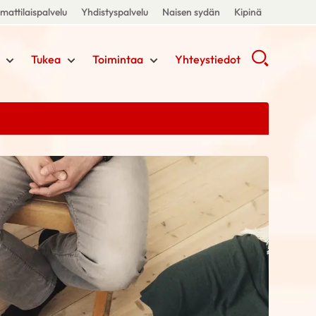
attilaispalvelu
Yhdistyspalvelu
Naisen sydän
Kipinä
Tukea
Toimintaa
Yhteystiedot