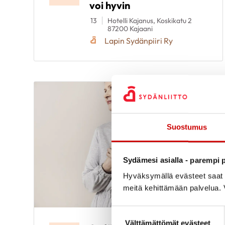
voi hyvin
13
Hotelli Kajanus, Koskikatu 2
87200 Kajaani
Lapin Sydänpiiri Ry
Suostumus
Sydämesi asialla - parempi p
Hyväksymällä evästeet saat s
meitä kehittämään palvelua. V
Suostumuksen valinta
Välttämättömät evästeet