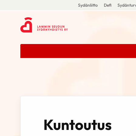
Sydänliitto
Defi
Sydänturv
Kuntoutus