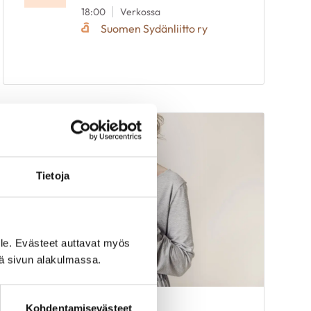
18:00
Verkossa
Suomen Sydänliitto ry
Tietoja
le. Evästeet auttavat myös
iä sivun alakulmassa.
Kohdentamisevästeet