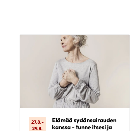
Elämää sydänsairauden
27.8.
-
kanssa - tunne itsesi ja
29.8.