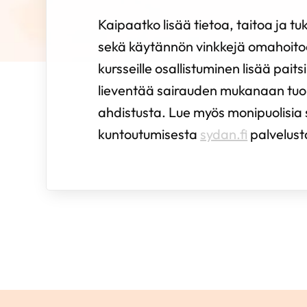
Kaipaatko lisää tietoa, taitoa ja tuk
sekä käytännön vinkkejä omahoito
kursseille osallistuminen lisää pait
lieventää sairauden mukanaan tu
ahdistusta. Lue myös monipuolisia
kuntoutumisesta
sydan.fi
palvelus