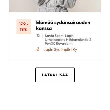
Elämää sydänsairauden
17.9.
-
kanssa
19.9.
12
Santa Sport, Lapin
Urheiluopisto Hiihtomajantie 2
96400 Rovaniemi
Lapin Sydänpiiri Ry
LATAA LISÄÄ