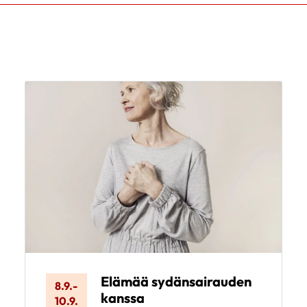
Elämää sydänsairauden
8.9.
-
kanssa
10.9.