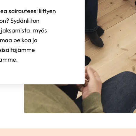
ea sairauteesi liittyen
on? Sydänliiton
si jaksamista, myös
omaa pelkoa ja
 sisältöjämme
tamme.