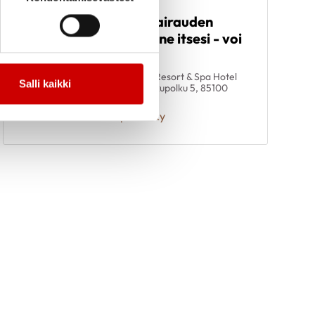
Elämää
17.9.
-
sydänlihassairauden
19.9.
kanssa - tunne itsesi - voi
hyvin
14.00
Santa's Resort & Spa Hotel
Salli kaikki
Sani, Jukupolku 5, 85100
Kalajoki
Karpatiat Ry