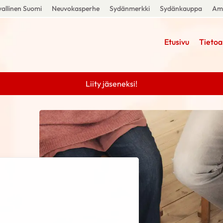
allinen Suomi
Neuvokasperhe
Sydänmerkki
Sydänkauppa
Amm
Etusivu
Tietoa
Liity jäseneksi!