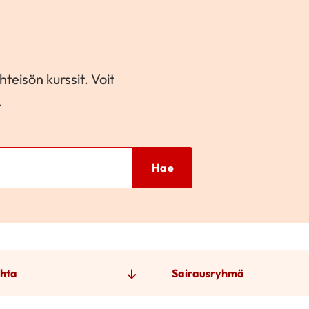
teisön kurssit. Voit
.
Hae
hta
Sairausryhmä