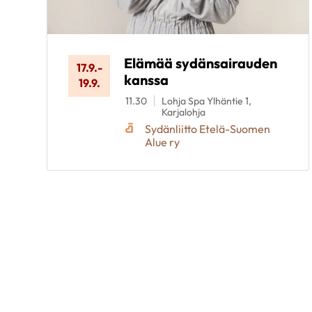
Elämää sydänsairauden
17.9.
-
kanssa
19.9.
11.30
Lohja Spa Ylhäntie 1,
Karjalohja
Sydänliitto Etelä-Suomen
Alue ry