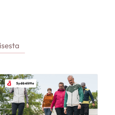
isesta
Sydänliitto