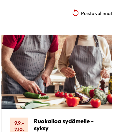
Poista valinnat
Ruokailoa sydämelle -
9.9.
-
syksy
7.10.