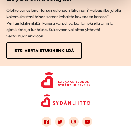
Oletko sairastunut tai sairastuneen läheinen? Haluaisitko jutella
kokemuksistasi toisen samankaltaista kokeneen kanssa?
Vertaistukihenkilön kanssa voi puhua luottamuksella omista
ajatuksista ja tunteista. Kuka vaan voi ottaa yhteyttä
vertaistukihenkilöön.
ETSI VERTAISTUKIHENKILÖÄ
Link to facebook
Link to twitter
Link to instagram
Link to youtube