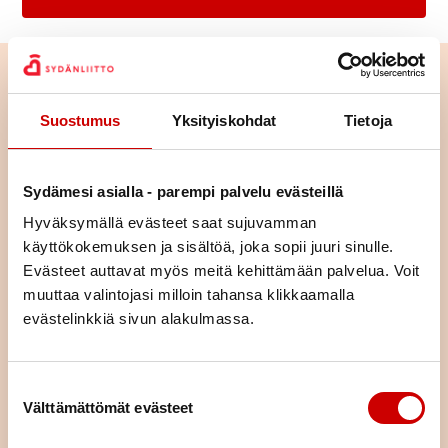
Suostumus
Yksityiskohdat
Tietoja
Sydämesi asialla - parempi palvelu evästeillä
Hyväksymällä evästeet saat sujuvamman
käyttökokemuksen ja sisältöä, joka sopii juuri sinulle.
Evästeet auttavat myös meitä kehittämään palvelua. Voit
muuttaa valintojasi milloin tahansa klikkaamalla
evästelinkkiä sivun alakulmassa.
Tutustu toimintaan alueellamme
Suostumuksen valinta
Tutustu yhdistyksemme toimintaan ja lähde mukaan
Välttämättömät evästeet
osallistumaan tai vaikka järjestämään toimintaa – ihan miten
vain itse haluat.