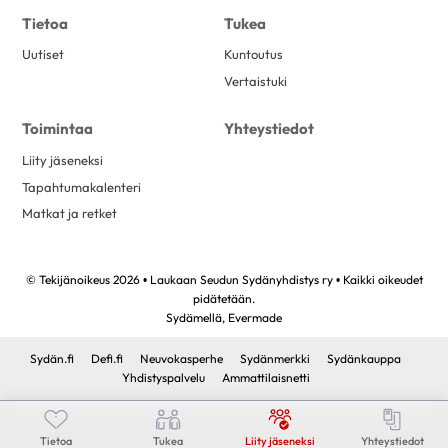
Tietoa
Tukea
Uutiset
Kuntoutus
Vertaistuki
Toimintaa
Yhteystiedot
Liity jäseneksi
Tapahtumakalenteri
Matkat ja retket
© Tekijänoikeus 2026 • Laukaan Seudun Sydänyhdistys ry • Kaikki oikeudet
pidätetään.
Sydämellä,
Evermade
Sydän.fi
Defi.fi
Neuvokasperhe
Sydänmerkki
Sydänkauppa
Yhdistyspalvelu
Ammattilaisnetti
Tietoa
Tukea
Liity jäseneksi
Yhteystiedot