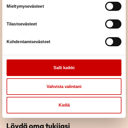
Mieltymysevästeet
TUTUSTU TAPAHTUMAKALENTERIIN
Tilastoevästeet
Kohdentamisevästeet
Salli kaikki
Vahvista valintani
Kiellä
Löydä oma tukijasi