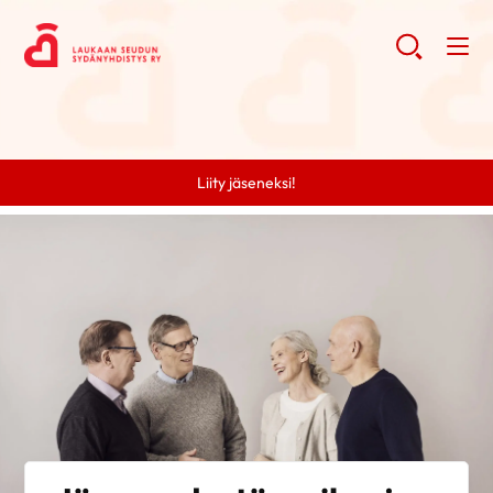
Liity jäseneksi!