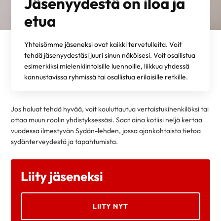
Jäsenyydestä on iloa ja
etua
Yhteisömme jäseneksi ovat kaikki tervetulleita. Voit
tehdä jäsenyydestäsi juuri sinun näköisesi. Voit osallistua
esimerkiksi mielenkiintoisille luennoille, liikkua yhdessä
kannustavissa ryhmissä tai osallistua erilaisille retkille.
Jos haluat tehdä hyvää, voit kouluttautua vertaistukihenkilöksi tai
ottaa muun roolin yhdistyksessäsi. Saat aina kotiisi neljä kertaa
vuodessa ilmestyvän Sydän-lehden, jossa ajankohtaista tietoa
sydänterveydestä ja tapahtumista.
Liity jäseneksi
LIITY NYT