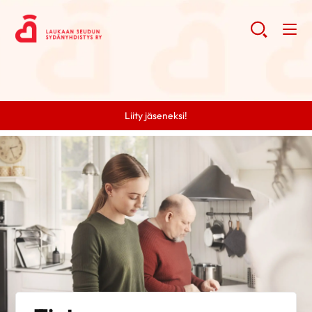
Liity jäseneksi!