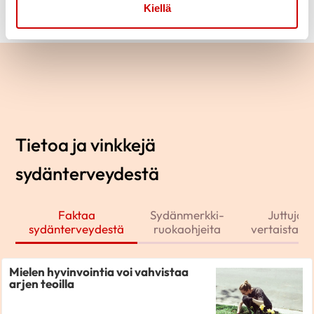
Kiellä
Tietoa ja vinkkejä
sydänterveydestä
Faktaa
Sydänmerkki-
Juttuja j
sydänterveydestä
ruokaohjeita
vertaistarin
Mielen hyvinvointia voi vahvistaa
arjen teoilla