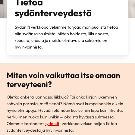
Tietoa
sydänterveydestä
Sydan.fi verkkopalvelumme tarjoaa monipuolista tietoa
niin sydänsairauksista, niiden hoidosta, liikunnasta,
ruoasta, unesta ja muista elintavoista sekä mielen
hyvinvoinnista.
Miten voin vaikuttaa itse omaan
terveyteeni?
Oletko ahkera luonnossa liikkuja? Tai onko kirjan lukeminen
sohvalla parasta, mitä tiedät? Nämä ovat kumpainenkin oikein
hyviä elintapoja. Hyvään elämään kuuluu niin lepo kuin liikunta,
herkullinen ruoka kuin unikin – jokaista hyvässä suhteessa.
Olemme keränneet
sydan.fi
-verkkopalveluun paljon tietoa
sydänterveydestä ja hyvinvoinnista.