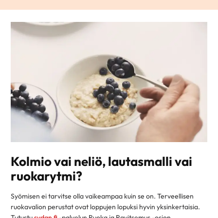
Kolmio vai neliö, lautasmalli vai
ruokarytmi?
Syömisen ei tarvitse olla vaikeampaa kuin se on. Terveellisen
ruokavalion perustat ovat loppujen lopuksi hyvin yksinkertaisia.
Tutustu
sydan.fi
-palvelun Ruoka ja Ravitsemus -osion