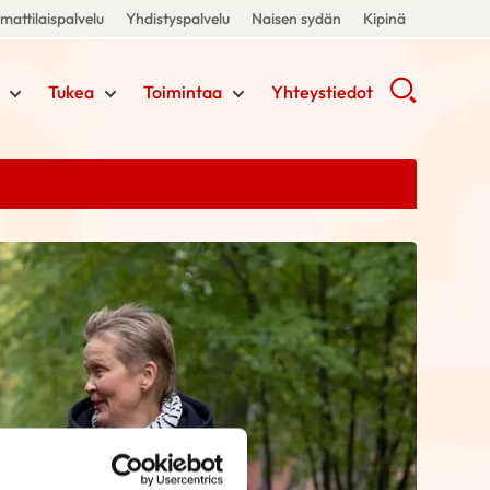
attilaispalvelu
Yhdistyspalvelu
Naisen sydän
Kipinä
Tukea
Toimintaa
Yhteystiedot