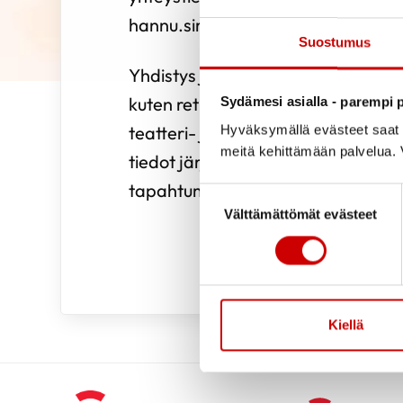
hannu.siren@hotmail.com
Suostumus
Yhdistys järjestää vuosittain erilai
kuten retkiä kansallispuistoihin ja m
Sydämesi asialla - parempi p
teatteri- ja konserttimatkoja lähe
Hyväksymällä evästeet saat s
meitä kehittämään palvelua. V
tiedot järjestettävistä matkoista ja
tapahtumakalenterista.
Suostumuksen valinta
Välttämättömät evästeet
Kiellä