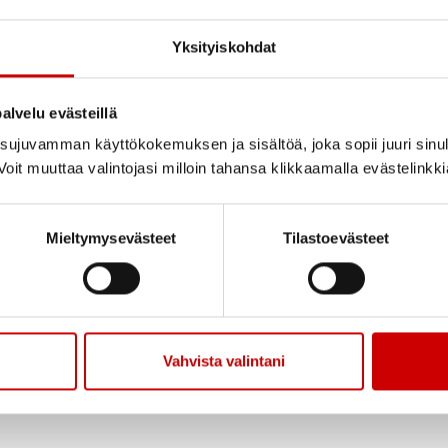
Yksityiskohdat
sia virkistysmatkoja,
uihin kohteisiin,
alvelu evästeillä
lle ja kauas. Tarkemmat
ujuvamman käyttökokemuksen ja sisältöä, joka sopii juuri sinul
oit muuttaa valintojasi milloin tahansa klikkaamalla evästelinkk
 retkistä löydät
Mieltymysevästeet
Tilastoevästeet
Vahvista valintani