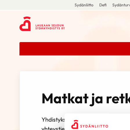
Sydänliitto
Defi
Sydänturv
Matkat ja ret
Yhdistyksen matkavastaava on Ha
yhteystiedot: puh. 045 675 9343 ja