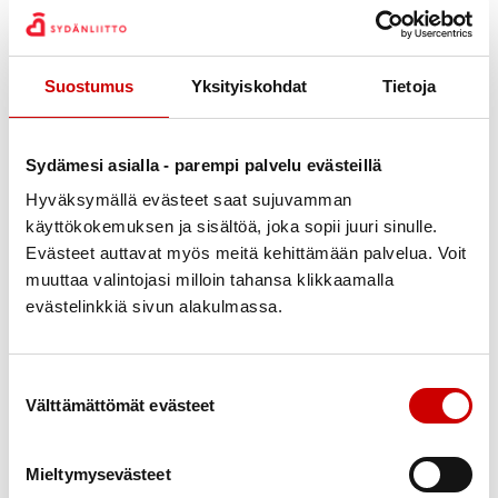
Tutustumiskohteitamme maanantaina
hotelliaamiaisen
jälkeen ovat
Eckerö
, jossa opastettu
Suostumus
Yksityiskohdat
Tietoja
vierailu metsästys- ja kalastusmuseossa, joka on
keskellä kalastajakylää Käringsundin punaisilla
kallioilla. Museossa kerrotaan metsästys- ja
Sydämesi asialla - parempi palvelu evästeillä
kalastusvälineistöstä, saariston eläimistöstä,
Hyväksymällä evästeet saat sujuvamman
luonnosta ja kulttuurista sekä siitä, millaista oli ennen
käyttökokemuksen ja sisältöä, joka sopii juuri sinulle.
sekä nyt ja tulevaisuudessa. Museovierailun jälkeen
Evästeet auttavat myös meitä kehittämään palvelua. Voit
matkaamme Eckerön
Post&Tullhusille eli posti- ja
muuttaa valintojasi milloin tahansa klikkaamalla
tullitalolle
.
Lounaan
jälkeen siirrymme tutustumaan
evästelinkkiä sivun alakulmassa.
Öfvergårdin omenatilaan
ja sen tuotteisiin.
Päivällinen
hotellissa.
Suostumuksen valinta
Tiistaina
hotelliaamiaisen
jälkeen matkaamme
Välttämättömät evästeet
Getan kallioitten
jälkeen
Kastelholman linnalle
ja
Jan Karlsgårdenin ulkoilmamuseolle
.
Keittolounas
Mieltymysevästeet
nautitaan
Smacbyssä
, joka on Strömsö-kokki