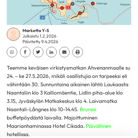
Marketta Y-S
Julkaistu 1.2.2026
Päivitetty 9.4.2026
Jaa Whatsapp
Jaa Facebook
Jaa Twitter
Jaa Linkedin
Jaa Email
Jaa Print
Teemme keväisen virkistysmatkan Ahvenanmaalle su
24. – ke 27.5.2026, mikäli osallistujia on tarpeeksi eli
vähintään 30. Sunnuntaina aikainen lähtö Laukaasta
Naantaliin klo 3 Kalliomäentie, Lidlin piha-alue klo
3.15, Jyväskylän Matkakeskus klo 4. Laivamatka
Naantali-Långnes klo 10-14.45.
Brunssi
buffetpöydästä laivalla. Majoittuminen
Maarianhaminassa Hotel Cikada.
Päivällinen
hotellissa.